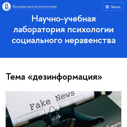
Высшая школа экономики
Меню
Научно-учебная
лаборатория психологии
социального неравенства
Тема «дезинформация»