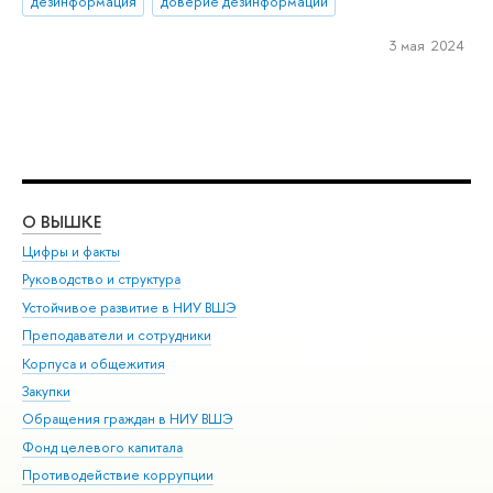
дезинформация
доверие дезинформации
3 мая 2024
О ВЫШКЕ
ОБ
Цифры и факты
Ли
Руководство и структура
Дов
Устойчивое развитие в НИУ ВШЭ
Ол
Преподаватели и сотрудники
При
Корпуса и общежития
Вы
Закупки
При
Обращения граждан в НИУ ВШЭ
Ас
Фонд целевого капитала
До
Противодействие коррупции
Цен