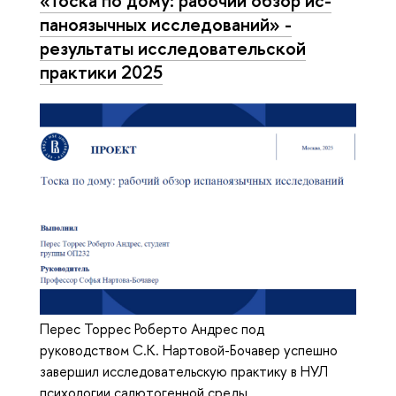
«Тоска по дому: рабочий обзор ис­
па­но­языч­ных ис­сле­до­ва­ний» -
результаты ис­сле­до­ва­тель­ской
практики 2025
Перес Торрес Роберто Андрес под
руководством С.К. Нартовой-Бочавер успешно
завершил исследовательскую практику в НУЛ
психологии салютогенной среды.