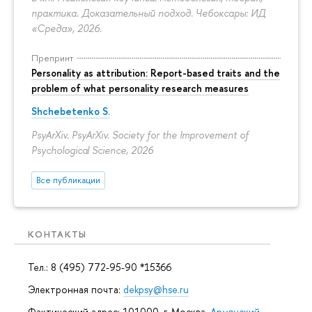
практика. Доказательный подход. Чебоксары: ИД
«Среда», 2026.
Препринт
Personality as attribution: Report-based traits and the
problem of what personality research measures
Shchebetenko S.
PsyArXiv. PsyArXiv. Society for the Improvement of
Psychological Science, 2026
Все публикации
КОНТАКТЫ
Тел.: 8 (495) 772-95-90 *15366
Электронная почта:
dekpsy@hse.ru
Фактический адрес: 101000, г. Москва,
Армянский