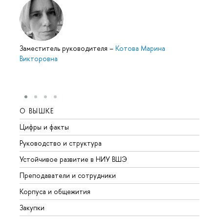
Заместитель руководителя
–
Котова Марина
Викторовна
О ВЫШКЕ
ОБР
Цифры и факты
Лице
Руководство и структура
Довуз
Устойчивое развитие в НИУ ВШЭ
Олим
Преподаватели и сотрудники
Прием
Корпуса и общежития
Вышк
Закупки
Прием