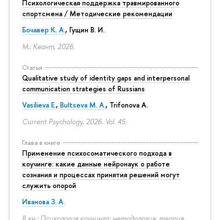
Психологическая поддержка травмированного
спортсмена / Методические рекомендации
Бочавер К. А.
, Гущин В. И.
М.: Квант, 2026.
Статья
Qualitative study of identity gaps and interpersonal
communication strategies of Russians
Vasilieva E.
,
Bultseva M. A.
, Trifonova A.
Current Psychology. 2026. Vol. 45.
Глава в книге
Применение психосоматического подхода в
коучинге: какие данные нейронаук о работе
сознания и процессах принятия решений могут
служить опорой
Иванова З. А.
В кн.: Психология коучинга: методология, теория,