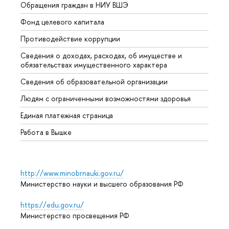
Обращения граждан в НИУ ВШЭ
Аспир
Фонд целевого капитала
Допол
Противодействие коррупции
Центр
Сведения о доходах, расходах, об имуществе и
Бизне
обязательствах имущественного характера
Образ
Сведения об образовательной организации
Обрат
Людям с ограниченными возможностями здоровья
Единая платежная страница
Работа в Вышке
http://www.minobrnauki.gov.ru/
Министерство науки и высшего образования РФ
https://edu.gov.ru/
Министерство просвещения РФ