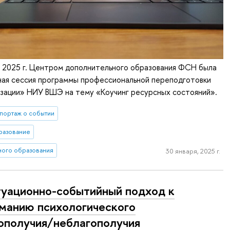
я 2025 г. Центром дополнительного образования ФСН была
ная сессия программы профессиональной переподготовки
изации» НИУ ВШЭ на тему «Коучинг ресурсных состояний».
портаж о событии
разование
ного образования
30 января, 2025 г.
уационно-событийный подход к
манию психологического
ополучия/неблагополучия