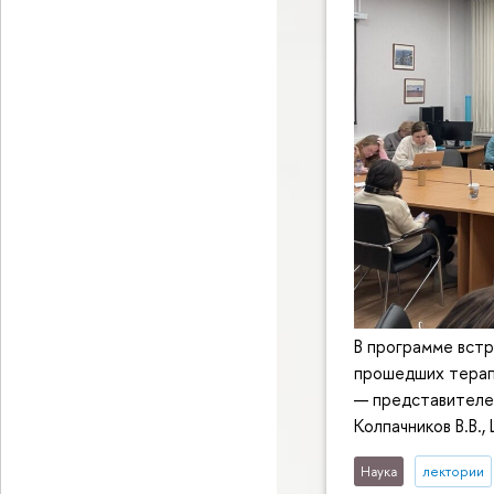
В программе встр
прошедших терап
— представителей
Колпачников В.В.,
Наука
лектории