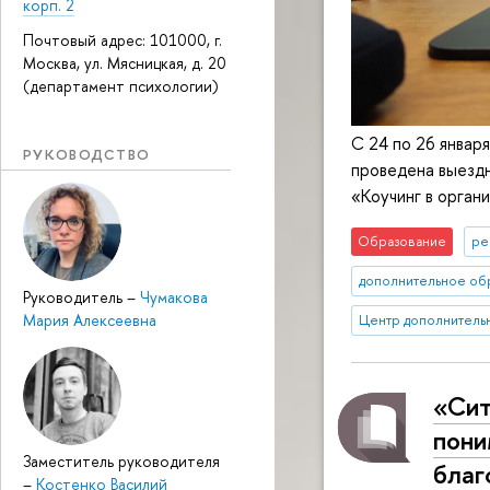
корп. 2
Почтовый адрес: 101000, г.
Москва, ул. Мясницкая, д. 20
(департамент психологии)
С 24 по 26 январ
РУКОВОДСТВО
проведена выезд
«Коучинг в орган
Образование
ре
дополнительное об
Руководитель
–
Чумакова
Мария Алексеевна
Центр дополнитель
«Сит
пони
Заместитель руководителя
благ
–
Костенко Василий