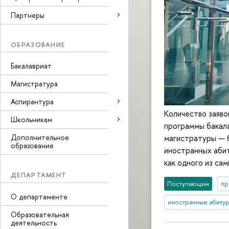
Партнеры
ОБРАЗОВАНИЕ
Бакалавриат
Магистратура
Аспирантура
Количество заявок
Школьникам
программы бакала
магистратуры — 
Дополнительное
образование
иностранных аби
как одного из са
ДЕПАРТАМЕНТ
Поступающим
пр
О департаменте
иностранные абиту
Образовательная
деятельность