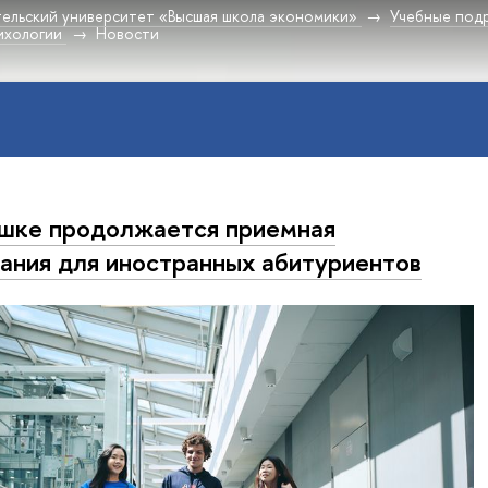
ельский университет «Высшая школа экономики»
Учебные под
ихологии
Новости
шке продолжается приемная
ания для иностранных абитуриентов