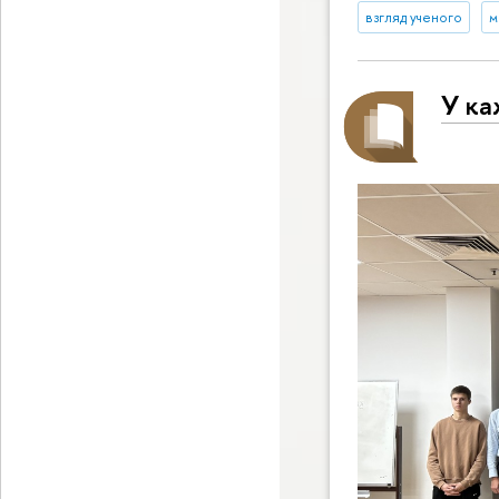
взгляд ученого
м
У ка