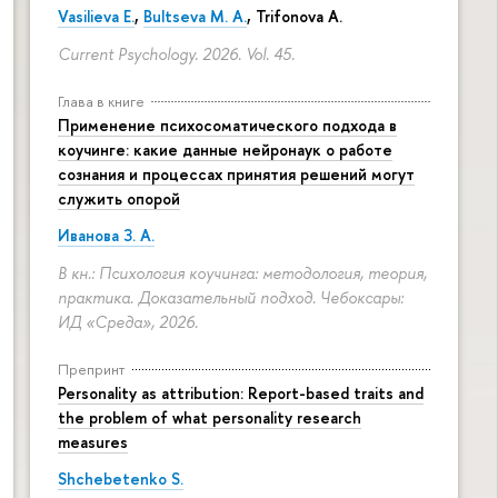
Vasilieva E.
,
Bultseva M. A.
, Trifonova A.
Current Psychology. 2026. Vol. 45.
Глава в книге
Применение психосоматического подхода в
коучинге: какие данные нейронаук о работе
сознания и процессах принятия решений могут
служить опорой
Иванова З. А.
В кн.: Психология коучинга: методология, теория,
практика. Доказательный подход. Чебоксары:
ИД «Среда», 2026.
Препринт
Personality as attribution: Report-based traits and
the problem of what personality research
measures
Shchebetenko S.