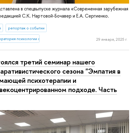
дставлена в спецвыпуске журнала «Современная зарубежная
редакцией С.К. Нартовой-Бочавер и Е.А. Сергиенко.
и
репортаж о событии
боратория психологии салютогенной среды
29 января, 2025 г.
оялся третий семинар нашего
аративистического сезона "Эмпатия в
мающей психотерапии и
векоцентрированном подходе. Часть