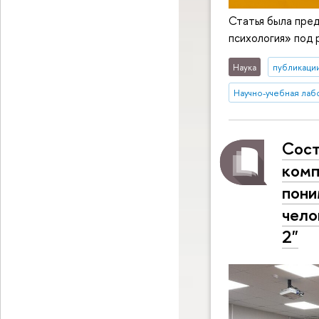
Статья была пре
психология» под 
Наука
публикаци
Научно-учебная ла
Сост
комп
пони
чело
2"