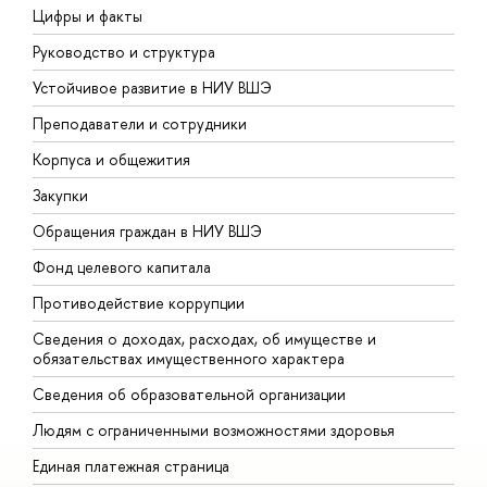
Цифры и факты
Л
Руководство и структура
Д
Устойчивое развитие в НИУ ВШЭ
О
Преподаватели и сотрудники
П
Корпуса и общежития
В
Закупки
П
Обращения граждан в НИУ ВШЭ
А
Фонд целевого капитала
Д
Противодействие коррупции
Ц
Сведения о доходах, расходах, об имуществе и
Б
обязательствах имущественного характера
О
Сведения об образовательной организации
О
Людям с ограниченными возможностями здоровья
Единая платежная страница