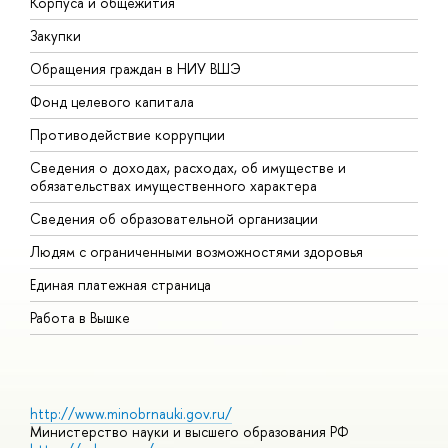
Корпуса и общежития
В
Закупки
П
Обращения граждан в НИУ ВШЭ
А
Фонд целевого капитала
Д
Противодействие коррупции
Ц
Сведения о доходах, расходах, об имуществе и
Б
обязательствах имущественного характера
О
Сведения об образовательной организации
О
Людям с ограниченными возможностями здоровья
Единая платежная страница
Работа в Вышке
http://www.minobrnauki.gov.ru/
Министерство науки и высшего образования РФ