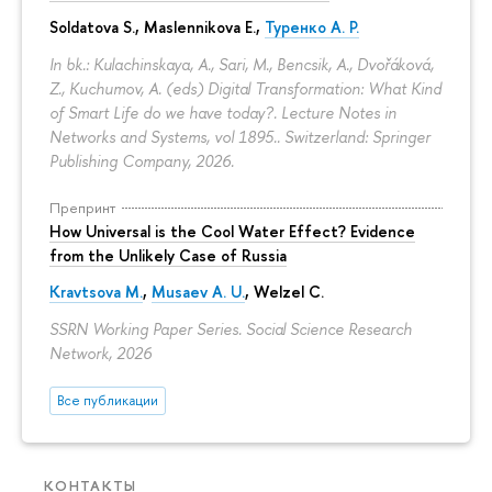
Soldatova S., Maslennikova E.,
Туренко А. Р.
In bk.: Kulachinskaya, A., Sari, M., Bencsik, A., Dvořáková,
Z., Kuchumov, A. (eds) Digital Transformation: What Kind
of Smart Life do we have today?. Lecture Notes in
Networks and Systems, vol 1895.. Switzerland: Springer
Publishing Company, 2026.
Препринт
How Universal is the Cool Water Effect? Evidence
from the Unlikely Case of Russia
Kravtsova M.
,
Musaev A. U.
,
Welzel C.
SSRN Working Paper Series. Social Science Research
Network, 2026
Все публикации
КОНТАКТЫ