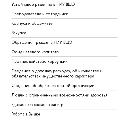
Устойчивое развитие в НИУ ВШЭ
Олим
Преподаватели и сотрудники
Прием
Корпуса и общежития
Вышк
Закупки
Прием
Обращения граждан в НИУ ВШЭ
Аспир
Фонд целевого капитала
Допол
Противодействие коррупции
Центр
Сведения о доходах, расходах, об имуществе и
Бизне
обязательствах имущественного характера
Образ
Сведения об образовательной организации
Обрат
Людям с ограниченными возможностями здоровья
Единая платежная страница
Работа в Вышке