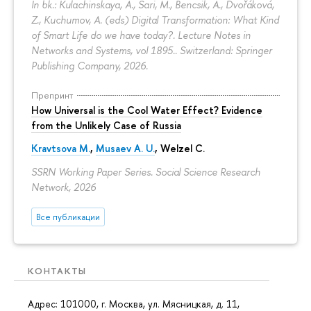
In bk.: Kulachinskaya, A., Sari, M., Bencsik, A., Dvořáková,
Z., Kuchumov, A. (eds) Digital Transformation: What Kind
of Smart Life do we have today?. Lecture Notes in
Networks and Systems, vol 1895.. Switzerland: Springer
Publishing Company, 2026.
Препринт
How Universal is the Cool Water Effect? Evidence
from the Unlikely Case of Russia
Kravtsova M.
,
Musaev A. U.
,
Welzel C.
SSRN Working Paper Series. Social Science Research
Network, 2026
Все публикации
КОНТАКТЫ
Адрес: 101000, г. Москва, ул. Мясницкая, д. 11,