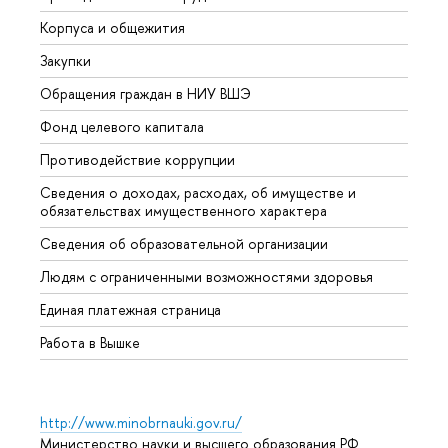
Корпуса и общежития
Вышк
Закупки
Прием
Обращения граждан в НИУ ВШЭ
Аспир
Фонд целевого капитала
Допол
Противодействие коррупции
Центр
Сведения о доходах, расходах, об имуществе и
Бизне
обязательствах имущественного характера
Образ
Сведения об образовательной организации
Обрат
Людям с ограниченными возможностями здоровья
Единая платежная страница
Работа в Вышке
http://www.minobrnauki.gov.ru/
Министерство науки и высшего образования РФ