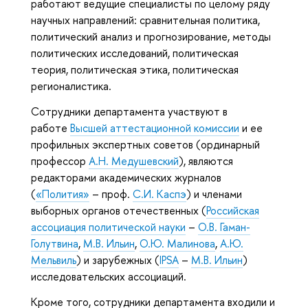
работают ведущие специалисты по целому ряду
научных направлений: сравнительная политика,
политический анализ и прогнозирование, методы
политических исследований, политическая
теория, политическая этика, политическая
регионалистика.
Сотрудники департамента участвуют в
работе
Высшей аттестационной комиссии
и ее
профильных экспертных советов (ординарный
профессор
А.Н. Медушевский
), являются
редакторами академических журналов
(
«Полития»
– проф.
С.И. Каспэ
) и членами
выборных органов отечественных (
Российская
ассоциация политической науки
–
О.В. Гаман-
Голутвина
,
М.В. Ильин
,
О.Ю. Малинова
,
А.Ю.
Мельвиль
) и зарубежных (
IPSA
–
М.В. Ильин
)
исследовательских ассоциаций.
Кроме того, сотрудники департамента входили и