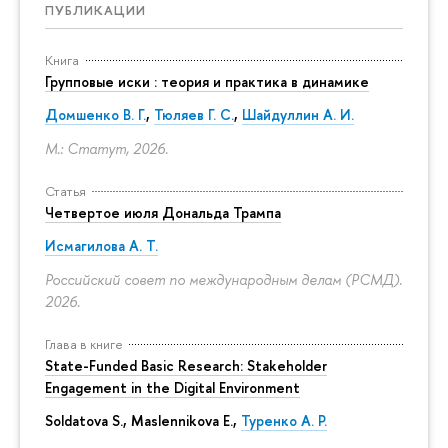
ПУБЛИКАЦИИ
Книга
Групповые иски : теория и практика в динамике
Домшенко В. Г.
,
Тюляев Г. С.
,
Шайдуллин А. И.
М.: Статут, 2026.
Статья
Четвертое июля Дональда Трампа
Исмагилова А. Т.
Российский совет по международным делам (РСМД).
2026.
Глава в книге
State-Funded Basic Research: Stakeholder
Engagement in the Digital Environment
Soldatova S., Maslennikova E.,
Туренко А. Р.