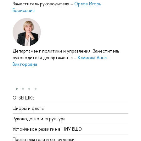
Заместитель руководителя
–
Орлов Игорь
Борисович
Департамент политики и управления: Заместитель
руководителя департамента
–
Климова Анна
Викторовна
О ВЫШКЕ
ОБР
Цифры и факты
Лице
Руководство и структура
Довуз
Устойчивое развитие в НИУ ВШЭ
Олим
Преподаватели и сотрудники
Прием