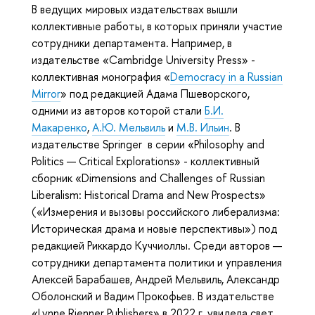
В ведущих мировых издательствах вышли
коллективные работы, в которых приняли участие
сотрудники департамента. Например, в
издательстве «Cambridge University Press» -
коллективная монография «
Democracy in a Russian
Mirror
» под редакцией Адама Пшеворского,
одними из авторов которой стали
Б.И.
Макаренко
,
А.Ю. Мельвиль
и
М.В. Ильин
. В
издательстве Springer в серии «Philosophy and
Politics — Critical Explorations» - коллективный
сборник «Dimensions and Challenges of Russian
Liberalism: Historical Drama and New Prospects»
(«Измерения и вызовы российского либерализма:
Историческая драма и новые перспективы») под
редакцией Риккардо Куччиоллы. Среди авторов —
сотрудники департамента политики и управления
Алексей Барабашев, Андрей Мельвиль, Александр
Оболонский и Вадим Прокофьев. В издательстве
«Lynne Rienner Publishers» в 2022 г. увидела свет