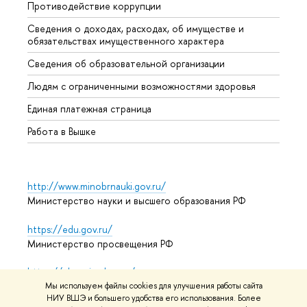
Противодействие коррупции
Центр
Сведения о доходах, расходах, об имуществе и
Бизне
обязательствах имущественного характера
Образ
Сведения об образовательной организации
Обрат
Людям с ограниченными возможностями здоровья
Единая платежная страница
Работа в Вышке
http://www.minobrnauki.gov.ru/
Министерство науки и высшего образования РФ
https://edu.gov.ru/
Министерство просвещения РФ
https://elearning.hse.ru/mooc
Массовые открытые онлайн-курсы
Мы используем файлы cookies для улучшения работы сайта
НИУ ВШЭ и большего удобства его использования. Более