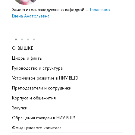
Заместитель заведующего кафедрой
–
Тарасенко
Елена Анатольевна
О ВЫШКЕ
ОБР
Цифры и факты
Лице
Руководство и структура
Довуз
Устойчивое развитие в НИУ ВШЭ
Олим
Преподаватели и сотрудники
Прием
Корпуса и общежития
Вышк
Закупки
Прием
Обращения граждан в НИУ ВШЭ
Аспир
Фонд целевого капитала
Допол