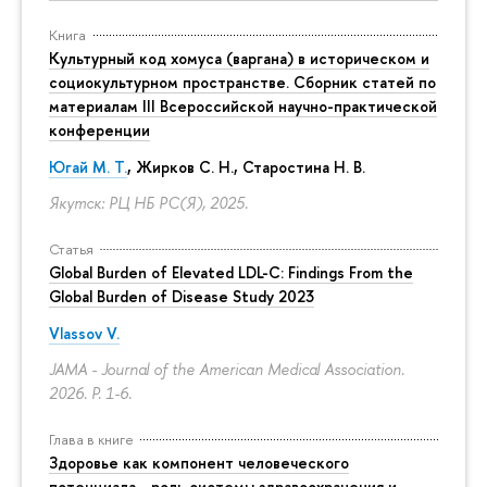
Книга
Культурный код хомуса (варгана) в историческом и
социокультурном пространстве. Сборник статей по
материалам III Всероссийской научно-практической
конференции
Югай М. Т.
, Жирков С. Н., Старостина Н. В.
Якутск: РЦ НБ РС(Я), 2025.
Статья
Global Burden of Elevated LDL-C: Findings From the
Global Burden of Disease Study 2023
Vlassov V.
JAMA - Journal of the American Medical Association.
2026.
P. 1-6.
Глава в книге
Здоровье как компонент человеческого
потенциала - роль системы здравоохранения и