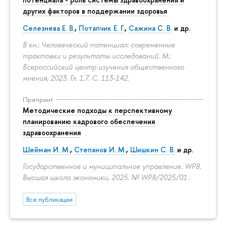
других факторов в поддержании здоровья
Селезнева Е. В.
,
Потапчик Е. Г.
,
Сажина С. В.
и др.
В кн.: Человеческий потенциал: современные
трактовки и результаты исследований. М.:
Всероссийский центр изучения общественного
мнения, 2023. Гл. 1.7.
С. 113-142.
Препринт
Методические подходы к перспективному
планированию кадрового обеспечения
здравоохранения
Шейман И. М.
,
Степанов И. М.
,
Шишкин С. В.
и др.
Государственное и муниципальное управление. WP8.
Высшая школа экономики, 2025. № WP8/2025/01 .
Все публикации