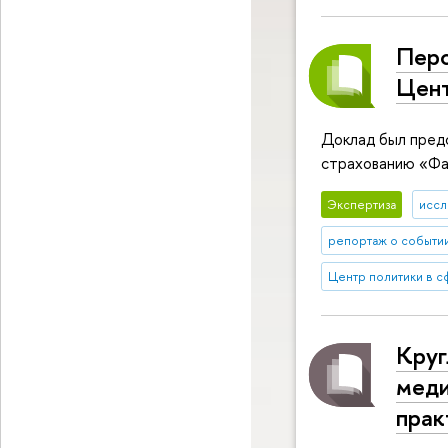
Перс
Цент
Доклад был предс
страхованию «Фа
Экспертиза
иссл
репортаж о событи
Центр политики в 
Круг
меди
прак