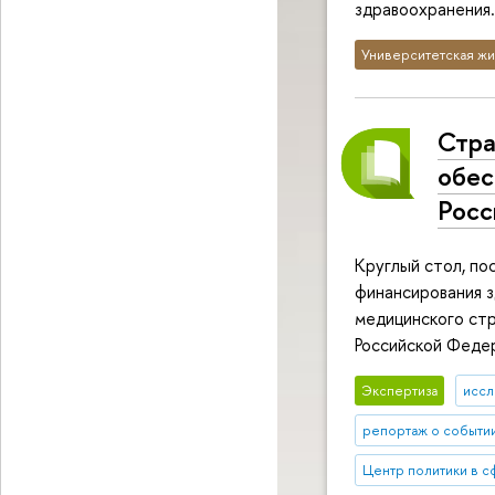
здравоохранения.
Университетская жи
Стра
обес
Росс
Круглый стол, п
финансирования з
медицинского стр
Российской Феде
Экспертиза
иссл
репортаж о событи
Центр политики в 