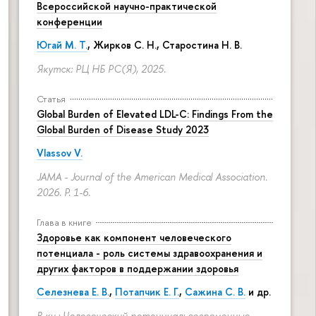
Всероссийской научно-практической
конференции
Югай М. Т.
, Жирков С. Н., Старостина Н. В.
Якутск: РЦ НБ РС(Я), 2025.
Статья
Global Burden of Elevated LDL-C: Findings From the
Global Burden of Disease Study 2023
Vlassov V.
JAMA - Journal of the American Medical Association.
2026.
P. 1-6.
Глава в книге
Здоровье как компонент человеческого
потенциала - роль системы здравоохранения и
других факторов в поддержании здоровья
Селезнева Е. В.
,
Потапчик Е. Г.
,
Сажина С. В.
и др.
В кн.: Человеческий потенциал: современные