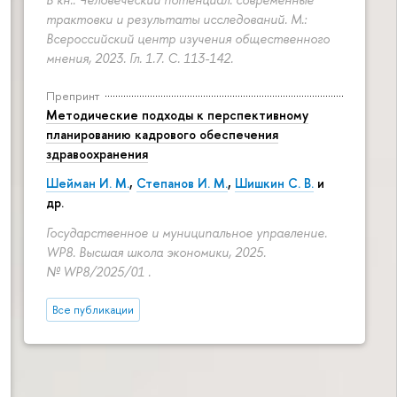
трактовки и результаты исследований. М.:
Всероссийский центр изучения общественного
мнения, 2023. Гл. 1.7.
С. 113-142.
Препринт
Методические подходы к перспективному
планированию кадрового обеспечения
здравоохранения
Шейман И. М.
,
Степанов И. М.
,
Шишкин С. В.
и
др.
Государственное и муниципальное управление.
WP8. Высшая школа экономики, 2025.
№ WP8/2025/01 .
Все публикации