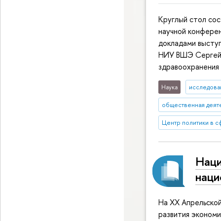
Круглый стол сос
научной конферен
докладами высту
НИУ ВШЭ Сергей 
здравоохранения
Наука
исследован
общественная деят
Центр политики в 
Наци
наци
На XX Апрельско
развития экономи