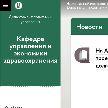
Национальный исследоват
Департамент политики и
Департамент политики и
управления
Новости
Кафедра
управления и
На А
экономики
прое
здравоохранения
долг
О кафедре