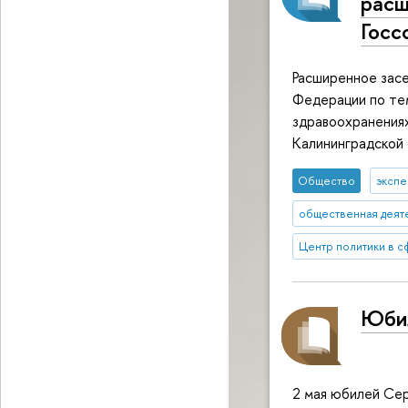
расш
Госс
Расширенное засе
Федерации по те
здравоохранения»
Калининградской
Общество
экспе
общественная деят
Центр политики в 
Юбил
2 мая юбилей Сер