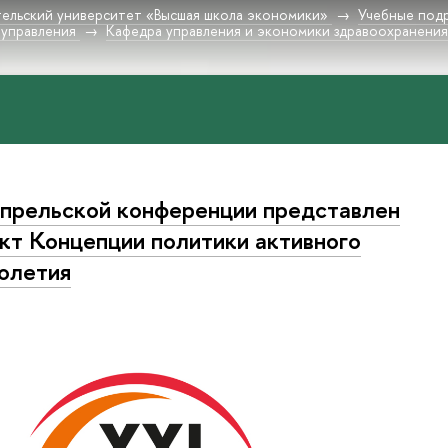
ельский университет «Высшая школа экономики»
Учебные под
 управления
Кафедра управления и экономики здравоохранени
прельской конференции представлен
кт Концепции политики активного
олетия