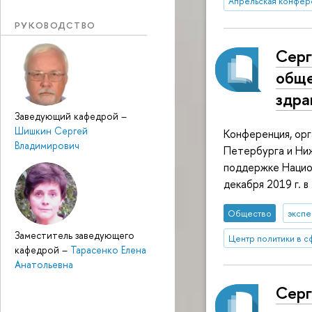
Апрельская конфер
РУКОВОДСТВО
Серг
обще
здра
Заведующий кафедрой
–
Шишкин Сергей
Конференция, орг
Владимирович
Петербурга и Ни
поддержке Национ
декабря 2019 г. 
Общество
экспе
Заместитель заведующего
Центр политики в 
кафедрой
–
Тарасенко Елена
Анатольевна
Серг