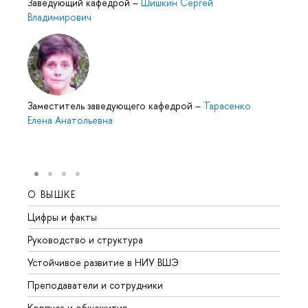
Заведующий кафедрой
–
Шишкин Сергей
Владимирович
Заместитель заведующего кафедрой
–
Тарасенко
Елена Анатольевна
О ВЫШКЕ
ОБР
Цифры и факты
Лице
Руководство и структура
Довуз
Устойчивое развитие в НИУ ВШЭ
Олим
Преподаватели и сотрудники
Прием
Корпуса и общежития
Вышк