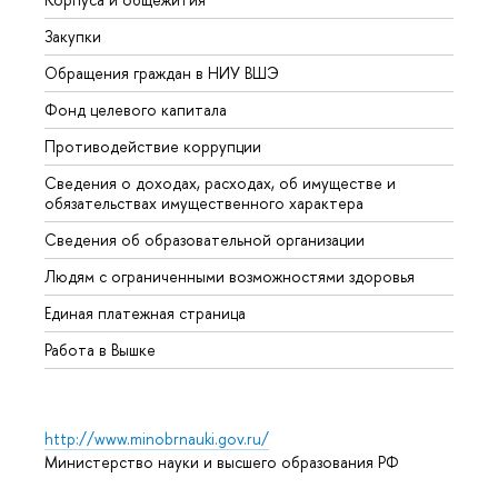
Закупки
Прием
Обращения граждан в НИУ ВШЭ
Аспир
Фонд целевого капитала
Допол
Противодействие коррупции
Центр
Сведения о доходах, расходах, об имуществе и
Бизне
обязательствах имущественного характера
Образ
Сведения об образовательной организации
Обрат
Людям с ограниченными возможностями здоровья
Единая платежная страница
Работа в Вышке
http://www.minobrnauki.gov.ru/
Министерство науки и высшего образования РФ