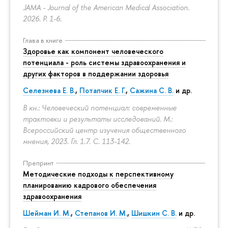
JAMA - Journal of the American Medical Association.
2026.
P. 1-6.
Глава в книге
Здоровье как компонент человеческого
потенциала - роль системы здравоохранения и
других факторов в поддержании здоровья
Селезнева Е. В.
,
Потапчик Е. Г.
,
Сажина С. В.
и др.
В кн.: Человеческий потенциал: современные
трактовки и результаты исследований. М.:
Всероссийский центр изучения общественного
мнения, 2023. Гл. 1.7.
С. 113-142.
Препринт
Методические подходы к перспективному
планированию кадрового обеспечения
здравоохранения
Шейман И. М.
,
Степанов И. М.
,
Шишкин С. В.
и др.