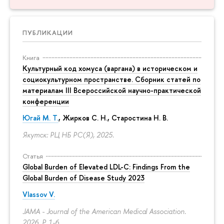
ПУБЛИКАЦИИ
Книга
Культурный код хомуса (варгана) в историческом и
социокультурном пространстве. Сборник статей по
материалам III Всероссийской научно-практической
конференции
Югай М. Т.
, Жирков С. Н., Старостина Н. В.
Якутск: РЦ НБ РС(Я), 2025.
Статья
Global Burden of Elevated LDL-C: Findings From the
Global Burden of Disease Study 2023
Vlassov V.
JAMA - Journal of the American Medical Association.
2026.
P. 1-6.