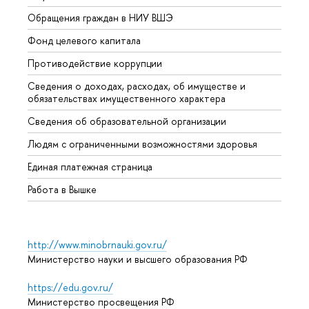
Обращения граждан в НИУ ВШЭ
Аспир
Фонд целевого капитала
Допол
Противодействие коррупции
Центр
Сведения о доходах, расходах, об имуществе и
Бизне
обязательствах имущественного характера
Образ
Сведения об образовательной организации
Обрат
Людям с ограниченными возможностями здоровья
Единая платежная страница
Работа в Вышке
http://www.minobrnauki.gov.ru/
Министерство науки и высшего образования РФ
https://edu.gov.ru/
Министерство просвещения РФ