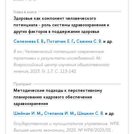
Глава в книге
Здоровье как компонент человеческого
потенциала - роль системы здравоохранения и
других факторов в поддержании здоровья
Селезнева Е. В.
,
Потапчик Е. Г.
,
Сажина С. В.
и др.
В кн.: Человеческий потенциал: современные
трактовки и результаты исследований. М.:
Всероссийский центр изучения общественного
мнения, 2023. Гл. 1.7.
С. 113-142.
Препринт
Методические подходы к перспективному
планированию кадрового обеспечения
здравоохранения
Шейман И. М.
,
Степанов И. М.
,
Шишкин С. В.
и др.
Государственное и муниципальное управление. WP8.
Высшая школа экономики, 2025. № WP8/2025/01 .