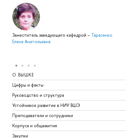
Заместитель заведующего кафедрой
–
Тарасенко
Елена Анатольевна
О ВЫШКЕ
ОБР
Цифры и факты
Лице
Руководство и структура
Довуз
Устойчивое развитие в НИУ ВШЭ
Олим
Преподаватели и сотрудники
Прием
Корпуса и общежития
Вышк
Закупки
Прием