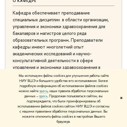
О КАФЕДРЕ
Кафедра обеспечивает преподавание
специальных дисциплин в области организации,
управления и экономики здравоохранения для
бакалавров и магистров целого ряда
образовательных программ. Преподаватели
кафедры имеют многолетний опыт
академических исследований и научно-
консультативной деятельности в сфере
управления и экономики здравоохранения в
интересах Министерства здравоохранения РФ,
Мы используем файлы cookies для улучшения работы сайта
Министерства экономического развития РФ,
НИУ ВШЭ и большего удобства его использования. Более
подробную информацию об использовании файлов cookies
Федерального Фонда ОМС, региональных
можно найти
здесь
, наши правила обработки персональных
органов управления здравоохранением, опыт
данных –
здесь
. Продолжая пользоваться сайтом, вы
✖
работы на руководящих постах в медицинском,
подтверждаете, что были проинформированы об
использовании файлов cookies сайтом НИУ ВШЭ и согласны
страховом и фармацевтическом бизнесе.
с нашими правилами обработки персональных данных. Вы
можете отключить файлы cookies в настройках Вашего
браузера.