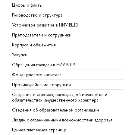
Цифры и факты
Лице
Руководство и структура
Довуз
Устойчивое развитие в НИУ ВШЭ
Олим
Преподаватели и сотрудники
Прием
Корпуса и общежития
Вышк
Закупки
Прием
Обращения граждан в НИУ ВШЭ
Аспир
Фонд целевого капитала
Допол
Противодействие коррупции
Центр
Сведения о доходах, расходах, об имуществе и
Бизне
обязательствах имущественного характера
Образ
Сведения об образовательной организации
Обрат
Людям с ограниченными возможностями здоровья
Единая платежная страница