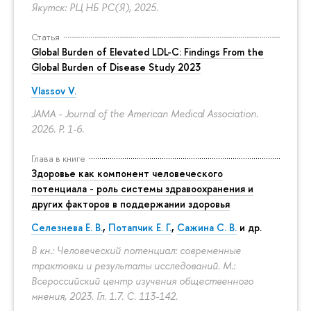
Якутск: РЦ НБ РС(Я), 2025.
Статья
Global Burden of Elevated LDL-C: Findings From the
Global Burden of Disease Study 2023
Vlassov V.
JAMA - Journal of the American Medical Association.
2026.
P. 1-6.
Глава в книге
Здоровье как компонент человеческого
потенциала - роль системы здравоохранения и
других факторов в поддержании здоровья
Селезнева Е. В.
,
Потапчик Е. Г.
,
Сажина С. В.
и др.
В кн.: Человеческий потенциал: современные
трактовки и результаты исследований. М.:
Всероссийский центр изучения общественного
мнения, 2023. Гл. 1.7.
С. 113-142.