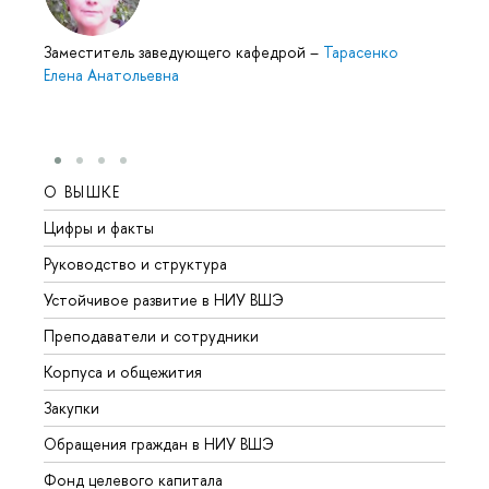
Заместитель заведующего кафедрой
–
Тарасенко
Елена Анатольевна
О ВЫШКЕ
ОБР
Цифры и факты
Лице
Руководство и структура
Довуз
Устойчивое развитие в НИУ ВШЭ
Олим
Преподаватели и сотрудники
Прием
Корпуса и общежития
Вышк
Закупки
Прием
Обращения граждан в НИУ ВШЭ
Аспир
Фонд целевого капитала
Допол