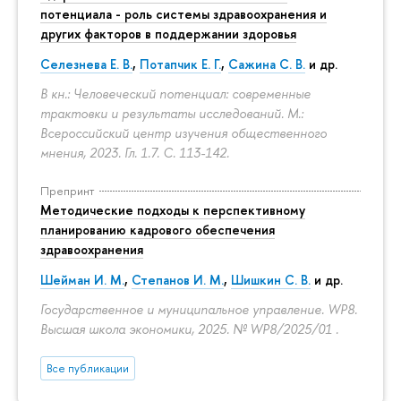
потенциала - роль системы здравоохранения и
других факторов в поддержании здоровья
Селезнева Е. В.
,
Потапчик Е. Г.
,
Сажина С. В.
и др.
В кн.: Человеческий потенциал: современные
трактовки и результаты исследований. М.:
Всероссийский центр изучения общественного
мнения, 2023. Гл. 1.7.
С. 113-142.
Препринт
Методические подходы к перспективному
планированию кадрового обеспечения
здравоохранения
Шейман И. М.
,
Степанов И. М.
,
Шишкин С. В.
и др.
Государственное и муниципальное управление. WP8.
Высшая школа экономики, 2025. № WP8/2025/01 .
Все публикации