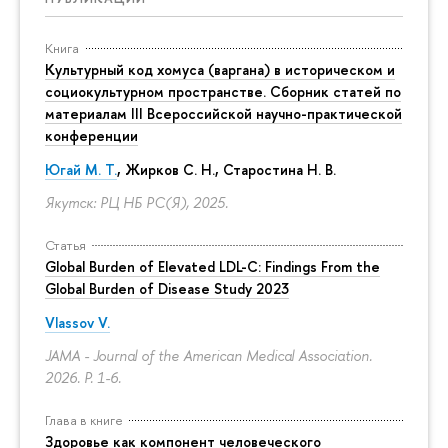
Книга
Культурный код хомуса (варгана) в историческом и
социокультурном пространстве. Сборник статей по
материалам III Всероссийской научно-практической
конференции
Югай М. Т.
, Жирков С. Н., Старостина Н. В.
Якутск: РЦ НБ РС(Я), 2025.
Статья
Global Burden of Elevated LDL-C: Findings From the
Global Burden of Disease Study 2023
Vlassov V.
JAMA - Journal of the American Medical Association.
2026.
P. 1-6.
Глава в книге
Здоровье как компонент человеческого