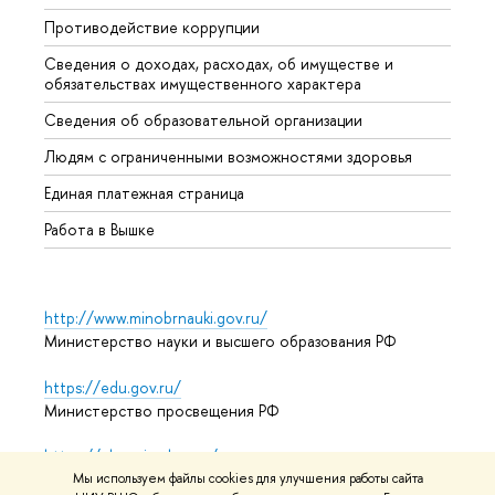
Противодействие коррупции
Центр
Сведения о доходах, расходах, об имуществе и
Бизне
обязательствах имущественного характера
Образ
Сведения об образовательной организации
Обрат
Людям с ограниченными возможностями здоровья
Единая платежная страница
Работа в Вышке
http://www.minobrnauki.gov.ru/
Министерство науки и высшего образования РФ
https://edu.gov.ru/
Министерство просвещения РФ
https://elearning.hse.ru/mooc
Массовые открытые онлайн-курсы
Мы используем файлы cookies для улучшения работы сайта