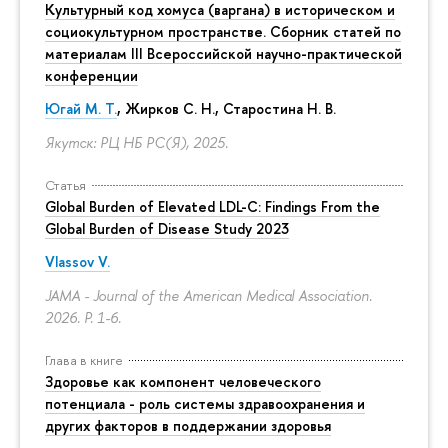
Культурный код хомуса (варгана) в историческом и
социокультурном пространстве. Сборник статей по
материалам III Всероссийской научно-практической
конференции
Югай М. Т.
, Жирков С. Н., Старостина Н. В.
Якутск: РЦ НБ РС(Я), 2025.
Статья
Global Burden of Elevated LDL-C: Findings From the
Global Burden of Disease Study 2023
Vlassov V.
JAMA - Journal of the American Medical Association.
2026.
P. 1-6.
Глава в книге
Здоровье как компонент человеческого
потенциала - роль системы здравоохранения и
других факторов в поддержании здоровья