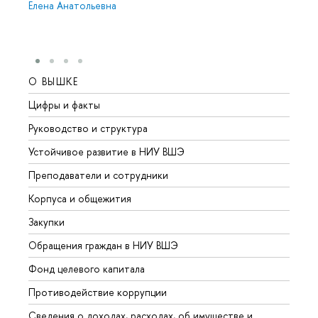
Елена Анатольевна
О ВЫШКЕ
ОБР
Цифры и факты
Лице
Руководство и структура
Довуз
Устойчивое развитие в НИУ ВШЭ
Олим
Преподаватели и сотрудники
Прием
Корпуса и общежития
Вышк
Закупки
Прием
Обращения граждан в НИУ ВШЭ
Аспир
Фонд целевого капитала
Допол
Противодействие коррупции
Центр
Сведения о доходах, расходах, об имуществе и
Бизне