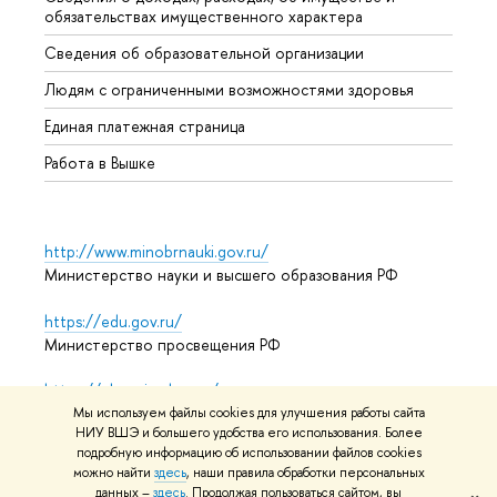
обязательствах имущественного характера
Образ
Сведения об образовательной организации
Обрат
Людям с ограниченными возможностями здоровья
Единая платежная страница
Работа в Вышке
http://www.minobrnauki.gov.ru/
Министерство науки и высшего образования РФ
https://edu.gov.ru/
Министерство просвещения РФ
https://elearning.hse.ru/mooc
Массовые открытые онлайн-курсы
Мы используем файлы cookies для улучшения работы сайта
НИУ ВШЭ и большего удобства его использования. Более
подробную информацию об использовании файлов cookies
можно найти
здесь
, наши правила обработки персональных
данных –
здесь
. Продолжая пользоваться сайтом, вы
© НИУ ВШЭ 1993–2026
Адреса и контакты
Условия