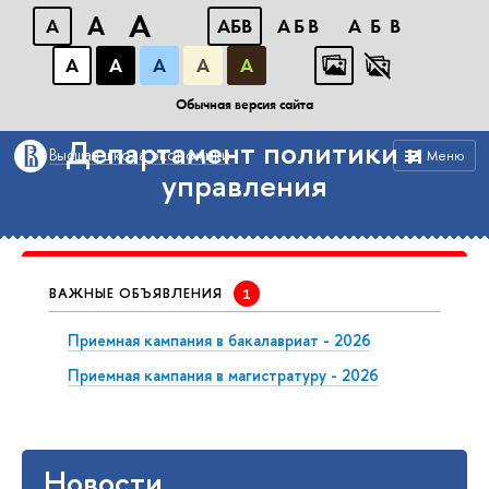
A
A
A
АБB
АБB
АБB
А
А
А
А
А
Факультет социальных наук
Обычная версия сайта
Департамент политики и
Высшая школа экономики
Меню
управления
ВАЖНЫЕ ОБЪЯВЛЕНИЯ
Приемная кампания в бакалавриат - 2026
Приемная кампания в магистратуру - 2026
Новости