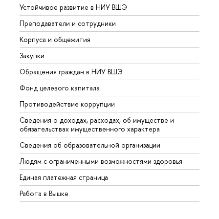
Устойчивое развитие в НИУ ВШЭ
Олим
Преподаватели и сотрудники
Прием
Корпуса и общежития
Вышк
Закупки
Прием
Обращения граждан в НИУ ВШЭ
Аспир
Фонд целевого капитала
Допол
Противодействие коррупции
Центр
Сведения о доходах, расходах, об имуществе и
Бизне
обязательствах имущественного характера
Образ
Сведения об образовательной организации
Обрат
Людям с ограниченными возможностями здоровья
Единая платежная страница
Работа в Вышке