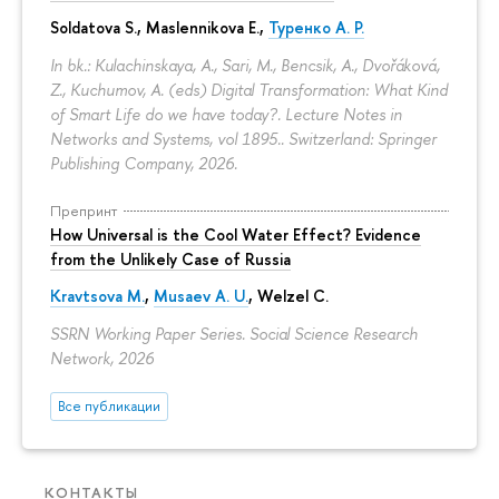
Soldatova S., Maslennikova E.,
Туренко А. Р.
In bk.: Kulachinskaya, A., Sari, M., Bencsik, A., Dvořáková,
Z., Kuchumov, A. (eds) Digital Transformation: What Kind
of Smart Life do we have today?. Lecture Notes in
Networks and Systems, vol 1895.. Switzerland: Springer
Publishing Company, 2026.
Препринт
How Universal is the Cool Water Effect? Evidence
from the Unlikely Case of Russia
Kravtsova M.
,
Musaev A. U.
,
Welzel C.
SSRN Working Paper Series. Social Science Research
Network, 2026
Все публикации
КОНТАКТЫ