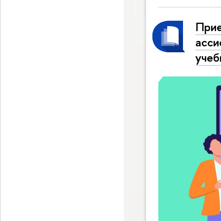
Прие
асси
учеб