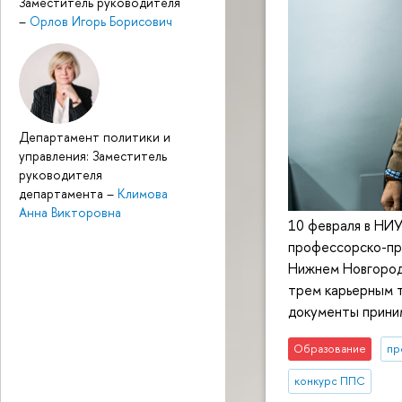
Заместитель руководителя
–
Орлов Игорь Борисович
Департамент политики и
управления: Заместитель
руководителя
департамента
–
Климова
Анна Викторовна
10 февраля в НИ
профессорско-пр
Нижнем Новгород
трем карьерным т
документы прини
Образование
пр
конкурс ППС