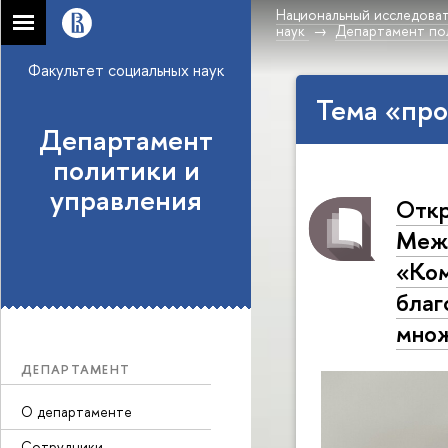
Национальный исследоват
наук
Департамент по
Факультет социальных наук
Тема «про
Департамент
политики и
управления
Откр
Межд
«Ком
благ
множ
ДЕПАРТАМЕНТ
О департаменте
Сотрудники