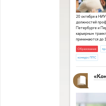
20 октября в НИ
должностей проф
Петербурге и Пе
карьерным траект
принимаются до 1
Образование
пр
конкурс ППС
«Кон