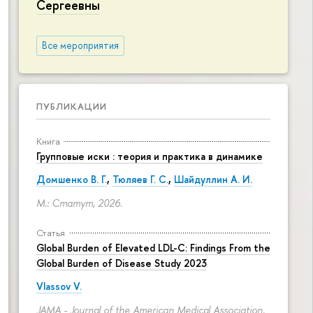
Сергеевны
Все мероприятия
ПУБЛИКАЦИИ
Книга
Групповые иски : теория и практика в динамике
Домшенко В. Г.
,
Тюляев Г. С.
,
Шайдуллин А. И.
М.: Статут, 2026.
Статья
Global Burden of Elevated LDL-C: Findings From the
Global Burden of Disease Study 2023
Vlassov V.
JAMA - Journal of the American Medical Association.