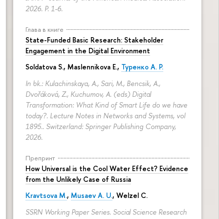
2026.
P. 1-6.
Глава в книге
State-Funded Basic Research: Stakeholder
Engagement in the Digital Environment
Soldatova S., Maslennikova E.,
Туренко А. Р.
In bk.: Kulachinskaya, A., Sari, M., Bencsik, A.,
Dvořáková, Z., Kuchumov, A. (eds) Digital
Transformation: What Kind of Smart Life do we have
today?. Lecture Notes in Networks and Systems, vol
1895.. Switzerland: Springer Publishing Company,
2026.
Препринт
How Universal is the Cool Water Effect? Evidence
from the Unlikely Case of Russia
Kravtsova M.
,
Musaev A. U.
,
Welzel C.
SSRN Working Paper Series. Social Science Research