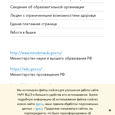
Образ
Сведения об образовательной организации
Обрат
Людям с ограниченными возможностями здоровья
Единая платежная страница
Работа в Вышке
http://www.minobrnauki.gov.ru/
Министерство науки и высшего образования РФ
https://edu.gov.ru/
Министерство просвещения РФ
https://elearning.hse.ru/mooc
Массовые открытые онлайн-курсы
Мы используем файлы cookies для улучшения работы сайта
НИУ ВШЭ и большего удобства его использования. Более
подробную информацию об использовании файлов cookies
можно найти
здесь
, наши правила обработки персональных
данных –
здесь
. Продолжая пользоваться сайтом, вы
© НИУ ВШЭ 1993–2026
Адреса и контакты
Условия
✖
подтверждаете, что были проинформированы об
использования материалов
Политика конфиденциальности