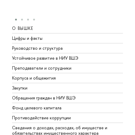
О ВЫШКЕ
ОБР
Цифры и факты
Лице
Руководство и структура
Довуз
Устойчивое развитие в НИУ ВШЭ
Олим
Преподаватели и сотрудники
Прием
Корпуса и общежития
Вышк
Закупки
Прием
Обращения граждан в НИУ ВШЭ
Аспир
Фонд целевого капитала
Допол
Противодействие коррупции
Центр
Сведения о доходах, расходах, об имуществе и
Бизне
обязательствах имущественного характера