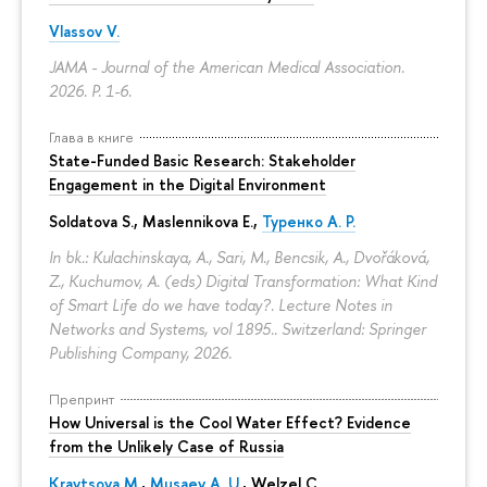
Vlassov V.
JAMA - Journal of the American Medical Association.
2026.
P. 1-6.
Глава в книге
State-Funded Basic Research: Stakeholder
Engagement in the Digital Environment
Soldatova S., Maslennikova E.,
Туренко А. Р.
In bk.: Kulachinskaya, A., Sari, M., Bencsik, A., Dvořáková,
Z., Kuchumov, A. (eds) Digital Transformation: What Kind
of Smart Life do we have today?. Lecture Notes in
Networks and Systems, vol 1895.. Switzerland: Springer
Publishing Company, 2026.
Препринт
How Universal is the Cool Water Effect? Evidence
from the Unlikely Case of Russia
Kravtsova M.
,
Musaev A. U.
,
Welzel C.