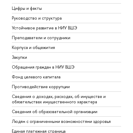
Цифры и факты
Лице
Руководство и структура
Довуз
Устойчивое развитие в НИУ ВШЭ
Олим
Преподаватели и сотрудники
Прием
Корпуса и общежития
Вышк
Закупки
Прием
Обращения граждан в НИУ ВШЭ
Аспир
Фонд целевого капитала
Допол
Противодействие коррупции
Центр
Сведения о доходах, расходах, об имуществе и
Бизне
обязательствах имущественного характера
Образ
Сведения об образовательной организации
Обрат
Людям с ограниченными возможностями здоровья
Единая платежная страница