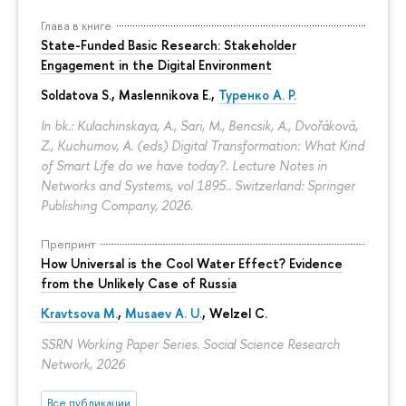
Глава в книге
State-Funded Basic Research: Stakeholder
Engagement in the Digital Environment
Soldatova S., Maslennikova E.,
Туренко А. Р.
In bk.: Kulachinskaya, A., Sari, M., Bencsik, A., Dvořáková,
Z., Kuchumov, A. (eds) Digital Transformation: What Kind
of Smart Life do we have today?. Lecture Notes in
Networks and Systems, vol 1895.. Switzerland: Springer
Publishing Company, 2026.
Препринт
How Universal is the Cool Water Effect? Evidence
from the Unlikely Case of Russia
Kravtsova M.
,
Musaev A. U.
,
Welzel C.
SSRN Working Paper Series. Social Science Research
Network, 2026
Все публикации