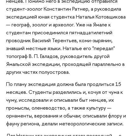
ненцев. Помимо него в экспедицию отправился
студент-зоолог Константин Ратнер, а руководила
экспедицией юная студентка Наталья Котовщикова
— географ, зоолог и археолог. Уже на Ямале к
студентам присоединился пятнадцатилетний
проводник Василий Терентьев, коми-зырянин,
знавший местные языки. Наталье его "передал"
топограф В. П. Евладов, руководитель другой
Ямальской экспедиции, проходящей параллельно в
других частях полуострова.
По плану экспедиция должна была продлиться 15
месяцев. Студенты разделились и, кочуя от чума к
чуму, исследовали и описывали быт ненцев, их
промыслы, оленеводство, а также культуру —
орнаменты, верования и обычаи; описывали флору и
фауну региона, делали метеорологические записи.
Для Наташи эта экспедиция стала последней — с