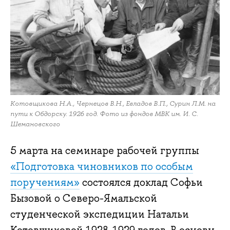
Котовщикова Н.А., Чернецов В.Н., Евладов В.П., Сурин Л.М. на
пути к Обдорску. 1926 год. Фото из фондов МВК им. И. С.
Шемановского
5 марта на семинаре рабочей группы
«Подготовка чиновников по особым
поручениям»
состоялся доклад Софьи
Бызовой о Северо-Ямальской
студенческой экспедиции Натальи
Котовщиковой 1928-1929 годов. В основу