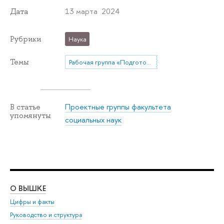
13 марта 2024
Дата
Рубрики
Наука
Темы
Рабочая группа «Подготовка чиновников по особым поручениям»
Проектные группы факультета
В статье
упомянуты
социальных наук
О ВЫШКЕ
ОБ
Цифры и факты
Ли
Руководство и структура
Дов