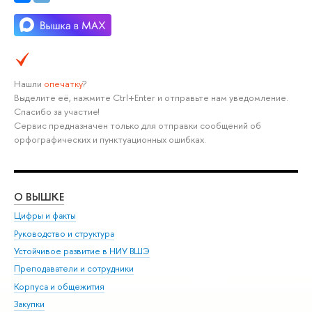
Нашли
опечатку
?
Выделите её, нажмите Ctrl+Enter и отправьте нам уведомление.
Спасибо за участие!
Сервис предназначен только для отправки сообщений об
орфографических и пунктуационных ошибках.
О ВЫШКЕ
ОБ
Цифры и факты
Ли
Руководство и структура
Дов
Устойчивое развитие в НИУ ВШЭ
Ол
Преподаватели и сотрудники
При
Корпуса и общежития
Вы
Закупки
При