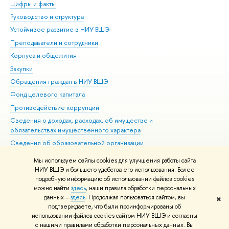
Цифры и факты
Ли
Руководство и структура
Дов
Устойчивое развитие в НИУ ВШЭ
Ол
Преподаватели и сотрудники
При
Корпуса и общежития
Вы
Закупки
При
Обращения граждан в НИУ ВШЭ
Ас
Фонд целевого капитала
До
Противодействие коррупции
Цен
Сведения о доходах, расходах, об имуществе и
Би
обязательствах имущественного характера
Об
Сведения об образовательной организации
Обр
Людям с ограниченными возможностями здоровья
Мы используем файлы cookies для улучшения работы сайта
Единая платежная страница
НИУ ВШЭ и большего удобства его использования. Более
подробную информацию об использовании файлов cookies
Работа в Вышке
можно найти
здесь
, наши правила обработки персональных
данных –
здесь
. Продолжая пользоваться сайтом, вы
✖
Редактору
подтверждаете, что были проинформированы об
© НИУ ВШЭ 1993–2026
Адреса и контакты
Условия использования
использовании файлов cookies сайтом НИУ ВШЭ и согласны
с нашими правилами обработки персональных данных. Вы
материалов
Политика конфиденциальности
Карта сайта