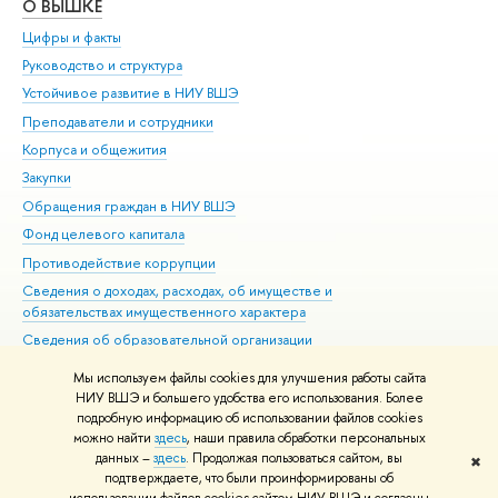
О ВЫШКЕ
ОБ
Цифры и факты
Ли
Руководство и структура
Дов
Устойчивое развитие в НИУ ВШЭ
Ол
Преподаватели и сотрудники
При
Корпуса и общежития
Вы
Закупки
При
Обращения граждан в НИУ ВШЭ
Ас
Фонд целевого капитала
До
Противодействие коррупции
Цен
Сведения о доходах, расходах, об имуществе и
Би
обязательствах имущественного характера
Об
Сведения об образовательной организации
Обр
Людям с ограниченными возможностями здоровья
Мы используем файлы cookies для улучшения работы сайта
Единая платежная страница
НИУ ВШЭ и большего удобства его использования. Более
подробную информацию об использовании файлов cookies
Работа в Вышке
можно найти
здесь
, наши правила обработки персональных
данных –
здесь
. Продолжая пользоваться сайтом, вы
✖
Редактору
подтверждаете, что были проинформированы об
© НИУ ВШЭ 1993–2026
Адреса и контакты
Условия использования