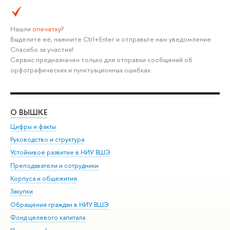
Нашли
опечатку
?
Выделите её, нажмите Ctrl+Enter и отправьте нам уведомление.
Спасибо за участие!
Сервис предназначен только для отправки сообщений об
орфографических и пунктуационных ошибках.
О ВЫШКЕ
ОБ
Цифры и факты
Ли
Руководство и структура
Дов
Устойчивое развитие в НИУ ВШЭ
Ол
Преподаватели и сотрудники
При
Корпуса и общежития
Вы
Закупки
При
Обращения граждан в НИУ ВШЭ
Ас
Фонд целевого капитала
До