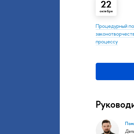
22
октября
Процедурный по
законотворчеств
процессу
Руковод
Пом
Деп