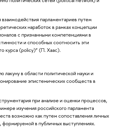
но политических сетей (political network) и
я взаимодействия парламентариев путем
ретических наработок в рамках концепции
ионалов с признанными компетенциями в
стинности и способных соотносить эти
курса (policy)” (П. Хаас).
ю лакуну в области политической науки и
кционирование эпистемических сообществ в
струментария при анализе и оценки процессов,
примере изучения российского парламента
еств возможно как путем сопоставления личных
, формируемой в публичных выступлениях.