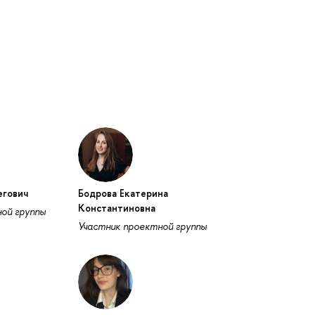
егович
Бодрова Екатерина
Константиновна
ой группы
Участник проектной группы