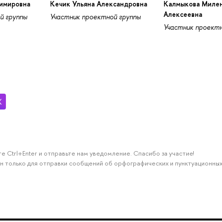
димировна
Кечик Ульяна Александровна
Калмыкова Миле
Алексеевна
й группы
Участник проектной группы
Участник проектн
е Ctrl+Enter и отправьте нам уведомление. Спасибо за участие!
н только для отправки сообщений об орфографических и пунктуационных