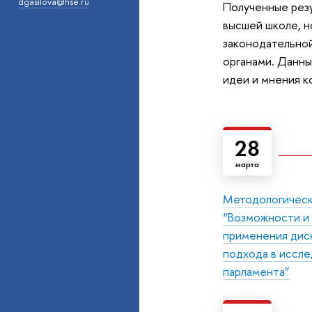
dgasilova@hse.ru
Полученные резу
высшей школе, н
законодательной
органами. Данны
идеи и мнения к
28
марта
Методологическ
“Возможности и
применения дис
подхода в иссле
парламента”