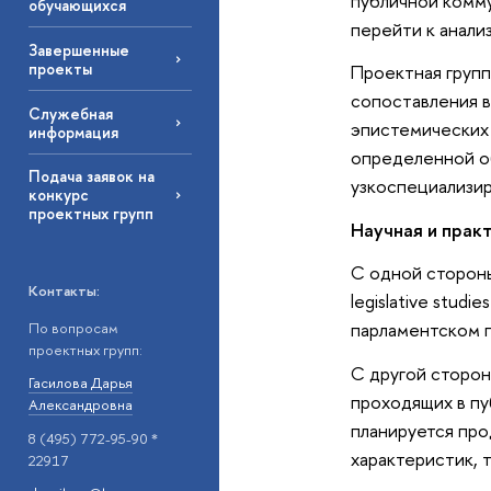
публичной комму
обучающихся
перейти к анализ
Завершенные
проекты
Проектная групп
сопоставления в
Служебная
эпистемических 
информация
определенной об
Подача заявок на
узкоспециализир
конкурс
проектных групп
Научная и прак
С одной стороны
Контакты:
legislative stu
парламентском 
По вопросам
проектных групп:
С другой сторон
Гасилова Дарья
проходящих в пу
Александровна
планируется пр
8 (495) 772-95-90 *
характеристик, 
22917