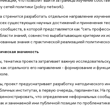
никации, что позволит выйти за границы изучения собствен
у сетей политики (policy network).
а стремится разработать отдельное направление изучени
сех существующих научных достижений и применения тео
сообществ, в которой представляется как “сеть професс
ласти знаний, совместно вырабатывающих критерии их и
ованные знания с практической реализацией политического 
тическая значимость
, тематика проекта затрагивает важную исследовательску
dies как отдельного его направления - формирование и фун
поле.
ы, проект предусматривает разработку методического ин
бличных институтах, в первую очередь, парламентах. На 
одемонстрировать, что определение неформальных сообщ
так и занимаемой ими публичной позиции по проблематике