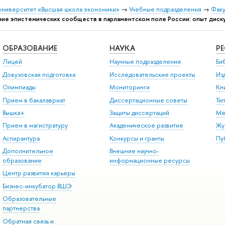
университет «Высшая школа экономики»
→
Учебные подразделения
→
Факу
ние эпистемических сообществ в парламентском поле России: опыт диск
ОБРАЗОВАНИЕ
НАУКА
Р
Лицей
Научные подразделения
Би
Довузовская подготовка
Исследовательские проекты
Из
Олимпиады
Мониторинги
Кн
Прием в бакалавриат
Диссертационные советы
Ти
Вышка+
Защиты диссертаций
Ме
Прием в магистратуру
Академическое развитие
Жу
Аспирантура
Конкурсы и гранты
Пу
Дополнительное
Внешние научно-
образование
информационные ресурсы
Центр развития карьеры
Бизнес-инкубатор ВШЭ
Образовательные
партнерства
Обратная связь и