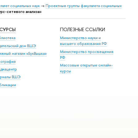
льтет социальных наук
→
Проектные группы факультета социальных
урс-сетевого анализа»
ЕСУРСЫ
ПОЛЕЗНЫЕ ССЫЛКИ
блиотека
Министерство науки и
высшего образования РФ
дательский дом ВШЭ
Министерство просвещения
ижный магазин «БукВышка»
РФ
пография
Массовые открытые онлайн-
диацентр
курсы
рналы ВШЭ
бликации