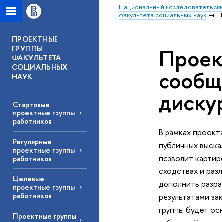
Национальный исследовательски
факультета социальных наук
П
ПРОЕКТНЫЕ
ГРУППЫ
Проек
ФАКУЛЬТЕТА
СОЦИАЛЬНЫХ
сообщ
НАУК
диску
Стартовые
проектные группы
работников
В рамках проект
Регулярные
публичных выска
проектные группы
позволит картир
работников
сходствах и раз
Целевые
дополнить разра
проектные группы
результатами за
работников
группы будет ос
Проектные группы