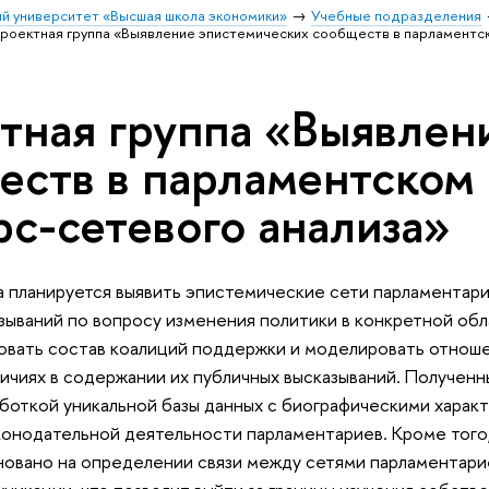
й университет «Высшая школа экономики»
Учебные подразделения
роектная группа «Выявление эпистемических сообществ в парламентск
тная группа «Выявлен
еств в парламентском 
рс-сетевого анализа»
а планируется выявить эпистемические сети парламентари
зываний по вопросу изменения политики в конкретной об
овать состав коалиций поддержки и моделировать отноше
личиях в содержании их публичных высказываний. Полученн
боткой уникальной базы данных с биографическими харак
конодательной деятельности парламентариев. Кроме того
новано на определении связи между сетями парламентари