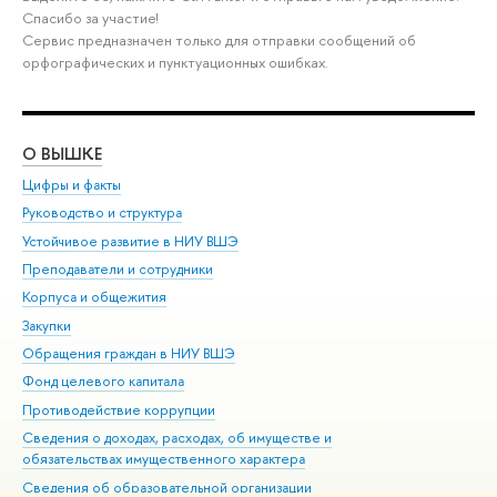
Спасибо за участие!
Сервис предназначен только для отправки сообщений об
орфографических и пунктуационных ошибках.
О ВЫШКЕ
ОБ
Цифры и факты
Ли
Руководство и структура
Дов
Устойчивое развитие в НИУ ВШЭ
Ол
Преподаватели и сотрудники
При
Корпуса и общежития
Вы
Закупки
При
Обращения граждан в НИУ ВШЭ
Ас
Фонд целевого капитала
До
Противодействие коррупции
Цен
Сведения о доходах, расходах, об имуществе и
Би
обязательствах имущественного характера
Об
Сведения об образовательной организации
Обр