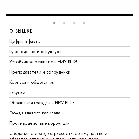
О ВЫШКЕ
Цифры и факты
Л
Руководство и структура
Д
Устойчивое развитие в НИУ ВШЭ
О
Преподаватели и сотрудники
П
Корпуса и общежития
В
Закупки
П
Обращения граждан в НИУ ВШЭ
А
Фонд целевого капитала
Д
Противодействие коррупции
Ц
Сведения о доходах, расходах, об имуществе и
Б
обязательствах имущественного характера