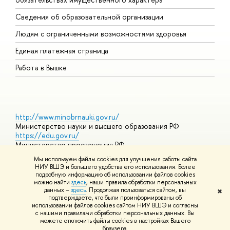
О
Сведения об образовательной организации
О
Людям с ограниченными возможностями здоровья
Единая платежная страница
Работа в Вышке
http://www.minobrnauki.gov.ru/
Министерство науки и высшего образования РФ
https://edu.gov.ru/
Министерство просвещения РФ
https://elearning.hse.ru/mooc
Мы используем файлы cookies для улучшения работы сайта
Массовые открытые онлайн-курсы
НИУ ВШЭ и большего удобства его использования. Более
подробную информацию об использовании файлов cookies
можно найти
здесь
, наши правила обработки персональных
данных –
здесь
. Продолжая пользоваться сайтом, вы
✖
© НИУ ВШЭ 1993–2026
Адреса и контакты
Условия
подтверждаете, что были проинформированы об
использования материалов
Политика конфиденциальности
Карта
использовании файлов cookies сайтом НИУ ВШЭ и согласны
сайта
с нашими правилами обработки персональных данных. Вы
Шрифты HSE Sans и HSE Slab разработаны в
Школе дизайна НИУ
можете отключить файлы cookies в настройках Вашего
ВШЭ
браузера.