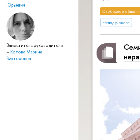
Юрьевич
Свободное общени
взгляд ученого
Cеми
Заместитель руководителя
–
Котова Марина
нера
Викторовна