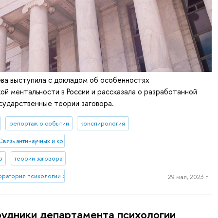
ва выступила с докладом об особенностях
ой ментальности в России и рассказала о разработанной
сударственные теории заговора.
репортаж о событии
конспирология
Связь антинаучных и конспирологических верований с благополучием и заб
р
теории заговора
оратория психологии социального неравенства
29 мая, 2023 г.
удники департамента психологии