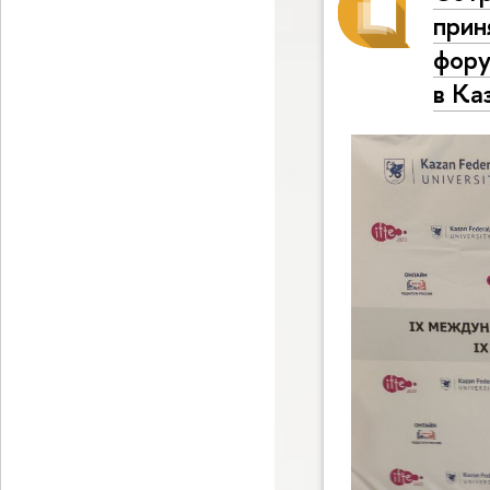
прин
фору
в Ка