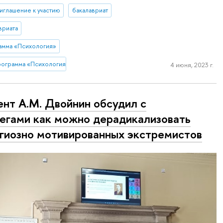
иглашение к участию
бакалавриат
вриата
рамма «Психология»
рограмма «Психология»
4 июня, 2023 г.
нт А.М. Двойнин обсудил с
егами как можно дерадикализовать
гиозно мотивированных экстремистов