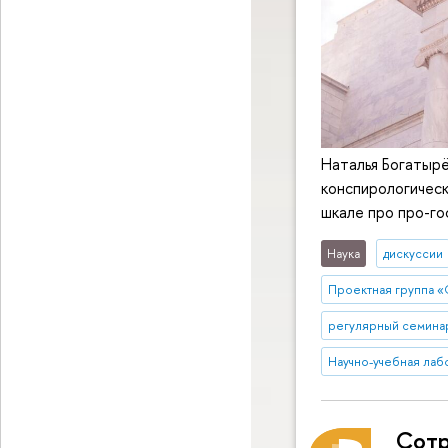
Наталья Богатырё
конспирологическ
шкале про про-го
Наука
дискуссии
Проектная группа «
регулярный семина
Научно-учебная лаб
Сотр