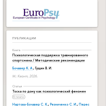
ПУБЛИКАЦИИ
Книга
Психологическая поддержка травмированного
спортсмена / Методические рекомендации
Бочавер К. А.
, Гущин В. И.
М.: Квант, 2026.
Статья
Тоска по дому как психологический феномен
В печати
Нартова-Бочавер С. К.
,
Резниченко С. И.
,
Перес