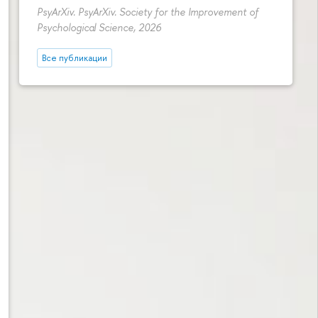
PsyArXiv. PsyArXiv. Society for the Improvement of
Psychological Science, 2026
Все публикации
отой о здоровье у россиян»