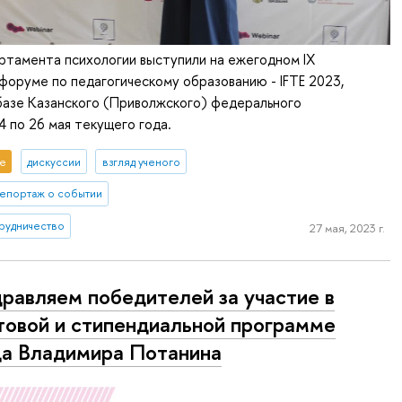
ртамента психологии выступили на ежегодном IX
оруме по педагогическому образованию - IFTE 2023,
базе Казанского (Приволжского) федерального
4 по 26 мая текущего года.
е
дискуссии
взгляд ученого
епортаж о событии
рудничество
27 мая, 2023 г.
равляем победителей за участие в
товой и стипендиальной программе
а Владимира Потанина