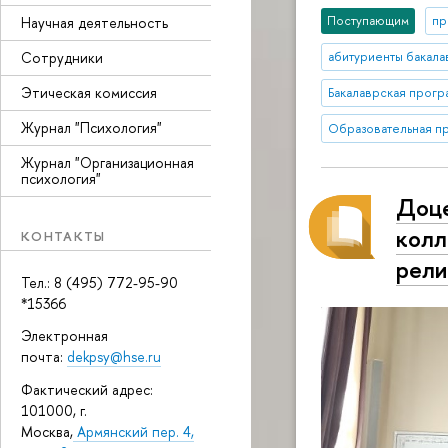
Поступающим
пр
Научная деятельность
Сотрудники
абитуриенты бакала
Этическая комиссия
Бакалаврская прог
Журнал "Психология"
Образовательная п
Журнал "Организационная
психология"
Доце
колл
КОНТАКТЫ
рели
Тел.: 8 (495) 772-95-90
*15366
Электронная
почта:
dekpsy@hse.ru
Фактический адрес:
101000, г.
Москва,
Армянский пер. 4,