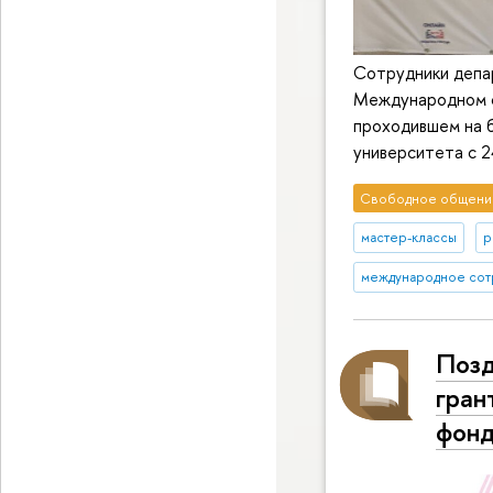
Сотрудники депа
Международном ф
проходившем на 
университета с 2
Свободное общени
мастер-классы
р
международное сот
Позд
гран
фонд