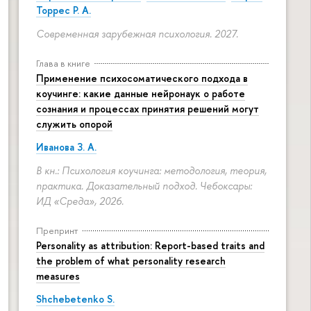
Торрес Р. А.
Современная зарубежная психология. 2027.
Глава в книге
Применение психосоматического подхода в
коучинге: какие данные нейронаук о работе
сознания и процессах принятия решений могут
служить опорой
Иванова З. А.
В кн.: Психология коучинга: методология, теория,
практика. Доказательный подход. Чебоксары:
ИД «Среда», 2026.
Препринт
Personality as attribution: Report-based traits and
the problem of what personality research
measures
Shchebetenko S.