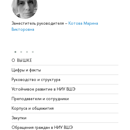
Заместитель руководителя
–
Котова Марина
Викторовна
О ВЫШКЕ
ОБР
Цифры и факты
Лице
Руководство и структура
Довуз
Устойчивое развитие в НИУ ВШЭ
Олим
Преподаватели и сотрудники
Прием
Корпуса и общежития
Вышк
Закупки
Прием
Обращения граждан в НИУ ВШЭ
Аспир