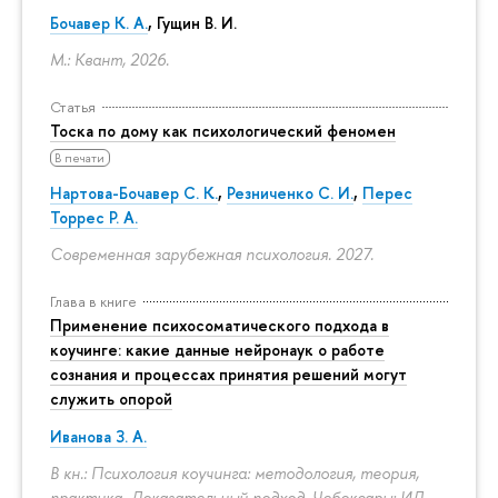
Бочавер К. А.
, Гущин В. И.
М.: Квант, 2026.
Статья
Тоска по дому как психологический феномен
В печати
Нартова-Бочавер С. К.
,
Резниченко С. И.
,
Перес
Торрес Р. А.
Современная зарубежная психология. 2027.
Глава в книге
Применение психосоматического подхода в
коучинге: какие данные нейронаук о работе
сознания и процессах принятия решений могут
служить опорой
Иванова З. А.
В кн.: Психология коучинга: методология, теория,
практика. Доказательный подход. Чебоксары: ИД