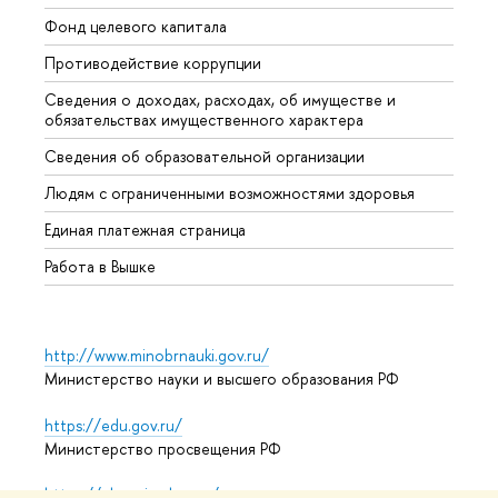
Фонд целевого капитала
Допол
Противодействие коррупции
Центр
Сведения о доходах, расходах, об имуществе и
Бизне
обязательствах имущественного характера
Образ
Сведения об образовательной организации
Обрат
Людям с ограниченными возможностями здоровья
Единая платежная страница
Работа в Вышке
http://www.minobrnauki.gov.ru/
Министерство науки и высшего образования РФ
https://edu.gov.ru/
Министерство просвещения РФ
https://elearning.hse.ru/mooc