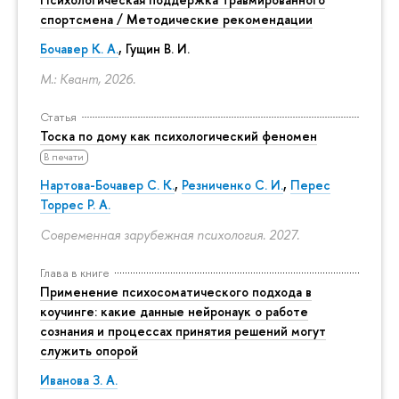
спортсмена / Методические рекомендации
Бочавер К. А.
, Гущин В. И.
М.: Квант, 2026.
Статья
Тоска по дому как психологический феномен
В печати
Нартова-Бочавер С. К.
,
Резниченко С. И.
,
Перес
Торрес Р. А.
Современная зарубежная психология. 2027.
Глава в книге
Применение психосоматического подхода в
коучинге: какие данные нейронаук о работе
сознания и процессах принятия решений могут
служить опорой
Иванова З. А.