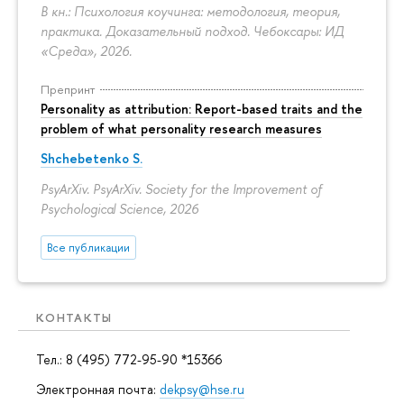
В кн.: Психология коучинга: методология, теория,
практика. Доказательный подход. Чебоксары: ИД
«Среда», 2026.
Препринт
Personality as attribution: Report-based traits and the
problem of what personality research measures
Shchebetenko S.
PsyArXiv. PsyArXiv. Society for the Improvement of
Psychological Science, 2026
Все публикации
КОНТАКТЫ
Тел.: 8 (495) 772-95-90 *15366
Электронная почта:
dekpsy@hse.ru