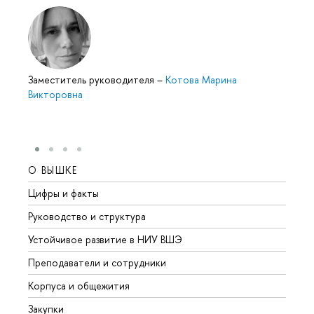
Заместитель руководителя
–
Котова Марина
Викторовна
О ВЫШКЕ
ОБР
Цифры и факты
Лице
Руководство и структура
Довуз
Устойчивое развитие в НИУ ВШЭ
Олим
Преподаватели и сотрудники
Прием
Корпуса и общежития
Вышк
Закупки
Прием