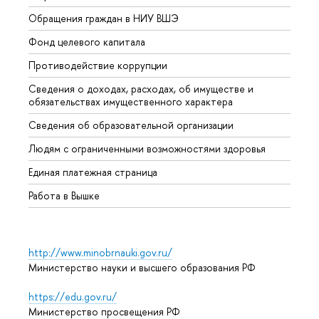
Обращения граждан в НИУ ВШЭ
Аспир
Фонд целевого капитала
Допол
Противодействие коррупции
Центр
Сведения о доходах, расходах, об имуществе и
Бизне
обязательствах имущественного характера
Образ
Сведения об образовательной организации
Обрат
Людям с ограниченными возможностями здоровья
Единая платежная страница
Работа в Вышке
http://www.minobrnauki.gov.ru/
Министерство науки и высшего образования РФ
https://edu.gov.ru/
Министерство просвещения РФ