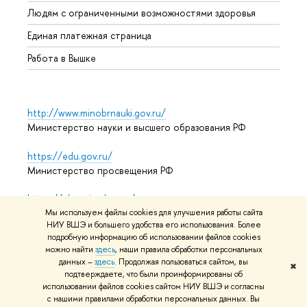
Обрат
Людям с ограниченными возможностями здоровья
Единая платежная страница
Работа в Вышке
http://www.minobrnauki.gov.ru/
Министерство науки и высшего образования РФ
https://edu.gov.ru/
Министерство просвещения РФ
https://elearning.hse.ru/mooc
Массовые открытые онлайн-курсы
Мы используем файлы cookies для улучшения работы сайта
НИУ ВШЭ и большего удобства его использования. Более
подробную информацию об использовании файлов cookies
можно найти
здесь
, наши правила обработки персональных
данных –
здесь
. Продолжая пользоваться сайтом, вы
© НИУ ВШЭ 1993–2026
Адреса и контакты
Условия
✖
подтверждаете, что были проинформированы об
использования материалов
Политика конфиденциальности
использовании файлов cookies сайтом НИУ ВШЭ и согласны
Карта сайта
с нашими правилами обработки персональных данных. Вы