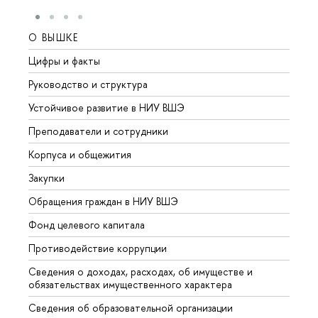
О ВЫШКЕ
ОБР
Цифры и факты
Лице
Руководство и структура
Довуз
Устойчивое развитие в НИУ ВШЭ
Олим
Преподаватели и сотрудники
Прием
Корпуса и общежития
Вышк
Закупки
Прием
Обращения граждан в НИУ ВШЭ
Аспир
Фонд целевого капитала
Допол
Противодействие коррупции
Центр
Сведения о доходах, расходах, об имуществе и
Бизне
обязательствах имущественного характера
Образ
Сведения об образовательной организации