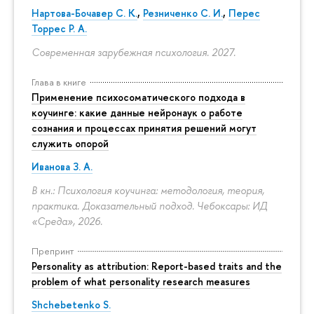
Нартова-Бочавер С. К.
,
Резниченко С. И.
,
Перес
Торрес Р. А.
Современная зарубежная психология. 2027.
Глава в книге
Применение психосоматического подхода в
коучинге: какие данные нейронаук о работе
сознания и процессах принятия решений могут
служить опорой
Иванова З. А.
В кн.: Психология коучинга: методология, теория,
практика. Доказательный подход. Чебоксары: ИД
«Среда», 2026.
Препринт
Personality as attribution: Report-based traits and the
problem of what personality research measures
Shchebetenko S.