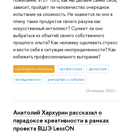
пожелание. И от того, как мы делаем самих себя,
зависит, пройдёт ли человечество очередное
испытание на сложность. Не окажется ли оно в
плену таких продуктов своего разума как
искусственный интеллект? Сумеет ли оно
выбраться из объятий своего собственного
прошлого опыта? Как человеку одолевать стресс
и вести себя в ситуации неопределенности? Как
избежать профессионального выгорания?
Свободное общение
профессора
дискуссии
взгляд ученого
репортаж о событии
14 января, 2022 г.
Анатолий Хархурин рассказал о
парадоксе креативности в рамках
проекта ВШЭ LessON