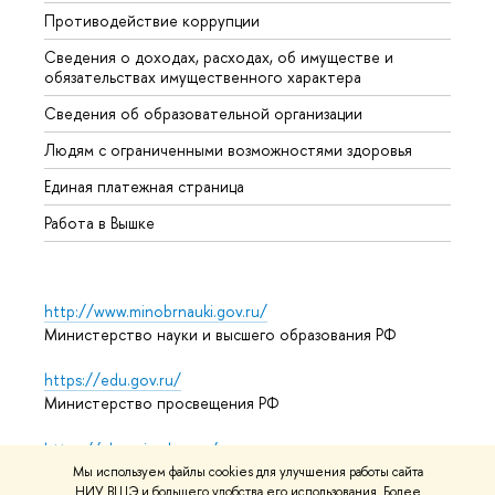
Противодействие коррупции
Центр
Сведения о доходах, расходах, об имуществе и
Бизне
обязательствах имущественного характера
Образ
Сведения об образовательной организации
Обрат
Людям с ограниченными возможностями здоровья
Единая платежная страница
Работа в Вышке
http://www.minobrnauki.gov.ru/
Министерство науки и высшего образования РФ
https://edu.gov.ru/
Министерство просвещения РФ
https://elearning.hse.ru/mooc
Массовые открытые онлайн-курсы
Мы используем файлы cookies для улучшения работы сайта
НИУ ВШЭ и большего удобства его использования. Более