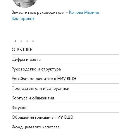
Заместитель руководителя
–
Котова Марина
Викторовна
О ВЫШКЕ
ОБР
Цифры и факты
Лице
Руководство и структура
Довуз
Устойчивое развитие в НИУ ВШЭ
Олим
Преподаватели и сотрудники
Прием
Корпуса и общежития
Вышк
Закупки
Прием
Обращения граждан в НИУ ВШЭ
Аспир
Фонд целевого капитала
Допол