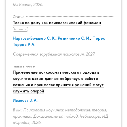
М.: Квант, 2026.
Статья
Тоска по дому как психологический феномен
В печати
Нартова-Бочавер С. К.
,
Резниченко С. И.
,
Перес
Торрес Р. А.
Современная зарубежная психология. 2027.
Глава в книге
Применение психосоматического подхода в
коучинге: какие данные нейронаук о работе
сознания и процессах принятия решений могут
служить опорой
Иванова З. А.
В кн.: Психология коучинга: методология, теория,
практика. Доказательный подход. Чебоксары: ИД
«Среда», 2026.