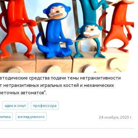
Методические средства подачи темы нетранзитивности
т нетранзитивных игральных костей и механических
леточных автоматов".
идеи и опыт
профессора
литика
взгляд ученого
24 ноября, 2023 г.