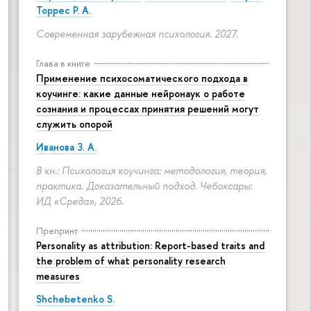
Торрес Р. А.
Современная зарубежная психология. 2027.
Глава в книге
Применение психосоматического подхода в
коучинге: какие данные нейронаук о работе
сознания и процессах принятия решений могут
служить опорой
Иванова З. А.
В кн.: Психология коучинга: методология, теория,
практика. Доказательный подход. Чебоксары:
ИД «Среда», 2026.
Препринт
Personality as attribution: Report-based traits and
the problem of what personality research
measures
Shchebetenko S.