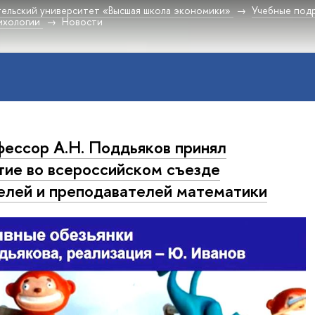
ельский университет «Высшая школа экономики»
Учебные под
ихологии
Новости
ессор А.Н. Поддьяков принял
тие во всероссийском съезде
елей и преподавателей математики