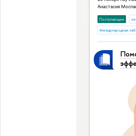
Анастасия Моспа
Поступающим
ле
Международная лабо
Помо
эффе