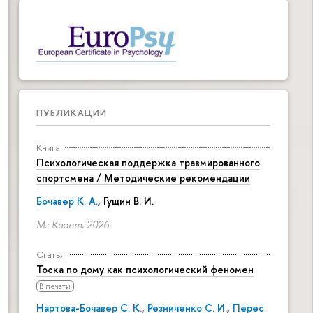
ПУБЛИКАЦИИ
Книга
Психологическая поддержка травмированного
спортсмена / Методические рекомендации
Бочавер К. А.
, Гущин В. И.
М.: Квант, 2026.
Статья
Тоска по дому как психологический феномен
В печати
Нартова-Бочавер С. К.
,
Резниченко С. И.
,
Перес