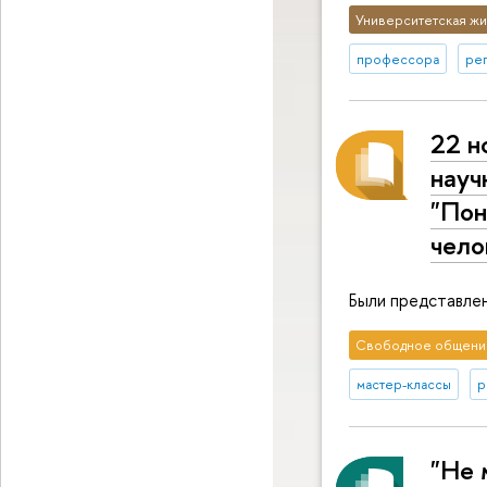
Университетская жи
профессора
ре
22 н
науч
"Пон
чело
Были представлен
Свободное общени
мастер-классы
р
"Не 