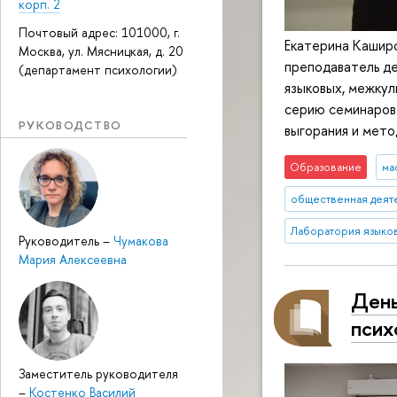
корп. 2
Почтовый адрес: 101000, г.
Екатерина Каширс
Москва, ул. Мясницкая, д. 20
преподаватель д
(департамент психологии)
языковых, межку
серию семинаров
РУКОВОДСТВО
выгорания и мето
Образование
ма
общественная деят
Лаборатория языков
Руководитель
–
Чумакова
Мария Алексеевна
День
псих
Заместитель руководителя
–
Костенко Василий