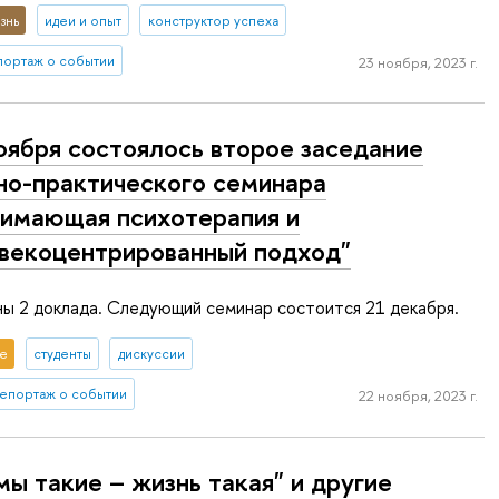
знь
идеи и опыт
конструктор успеха
портаж о событии
23 ноября, 2023 г.
оября состоялось второе заседание
но-практического семинара
имающая психотерапия и
векоцентрированный подход"
ы 2 доклада. Следующий семинар состоится 21 декабря.
е
студенты
дискуссии
епортаж о событии
22 ноября, 2023 г.
мы такие – жизнь такая" и другие