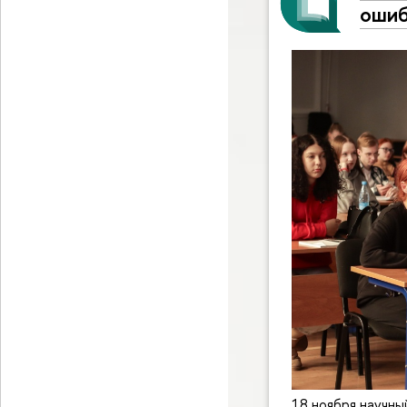
ошиб
18 ноября научны