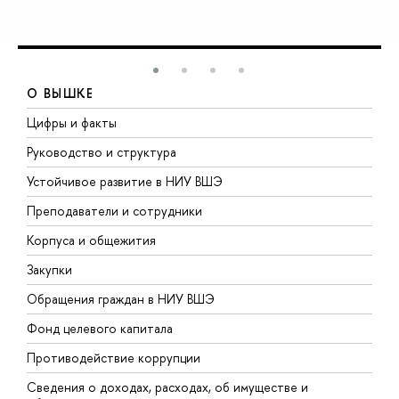
О ВЫШКЕ
Цифры и факты
Л
Руководство и структура
Д
Устойчивое развитие в НИУ ВШЭ
О
Преподаватели и сотрудники
П
Корпуса и общежития
В
Закупки
П
Обращения граждан в НИУ ВШЭ
А
Фонд целевого капитала
Д
Противодействие коррупции
Ц
Сведения о доходах, расходах, об имуществе и
Б