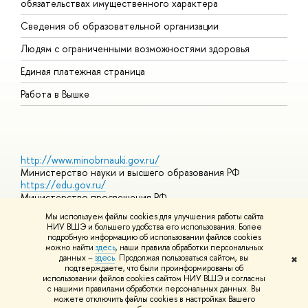
обязательствах имущественного характера
О
Сведения об образовательной организации
О
Людям с ограниченными возможностями здоровья
Единая платежная страница
Работа в Вышке
http://www.minobrnauki.gov.ru/
Министерство науки и высшего образования РФ
https://edu.gov.ru/
Министерство просвещения РФ
https://elearning.hse.ru/mooc
Мы используем файлы cookies для улучшения работы сайта
Массовые открытые онлайн-курсы
НИУ ВШЭ и большего удобства его использования. Более
подробную информацию об использовании файлов cookies
можно найти
здесь
, наши правила обработки персональных
данных –
здесь
. Продолжая пользоваться сайтом, вы
✖
© НИУ ВШЭ 1993–2026
Адреса и контакты
Условия
подтверждаете, что были проинформированы об
использования материалов
Политика конфиденциальности
Карта
использовании файлов cookies сайтом НИУ ВШЭ и согласны
сайта
с нашими правилами обработки персональных данных. Вы
Шрифты HSE Sans и HSE Slab разработаны в
Школе дизайна НИУ
можете отключить файлы cookies в настройках Вашего
ВШЭ