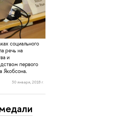
мках социального
а речь на
ва и
дством первого
 Якобсона.
30 января, 2018 г.
медали