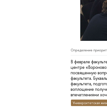
Определение приорит
В феврале факульт
центре «Вороново
посвященную вопро
факультета. Буква
факультета, подго
воплощение получе
впечатлениями хоч
Университетская жиз