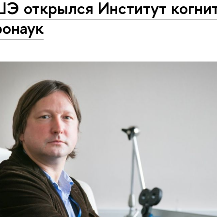
ШЭ открылся Институт когни
ронаук