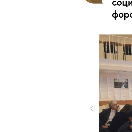
соц
фор