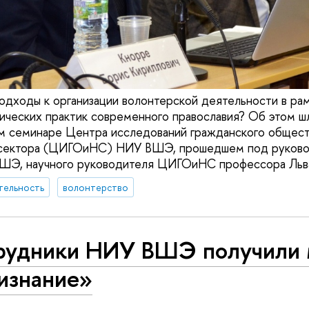
одходы к организации волонтерской деятельности в ра
ических практик современного православия? Об этом шл
м семинаре Центра исследований гражданского общест
сектора (ЦИГОиНС) НИУ ВШЭ, прошедшем под руково
ШЭ, научного руководителя ЦИГОиНС профессора Льва
тельность
волонтерство
рудники НИУ ВШЭ получили 
изнание»