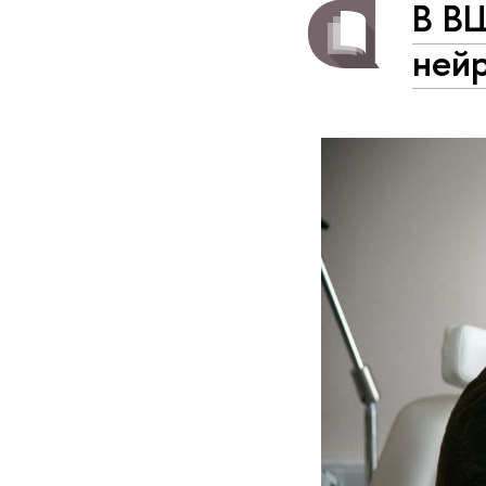
В В
ней