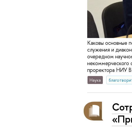
Каковы основные п
служения и диакон
очередном научно
некоммерческого 
проректора НИУ В
Наука
благотвори
Сот
«Пр