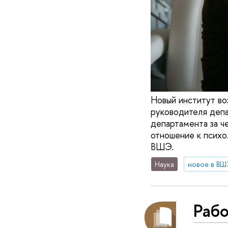
Новый институт во
руководителя депа
департамента за че
отношение к психо
ВШЭ.
Наука
новое в ВШ
Рабо