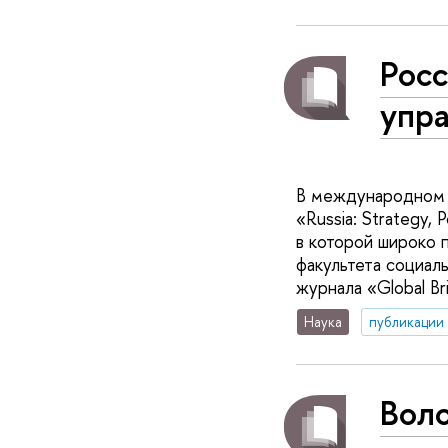
Росс
упр
В международном н
«Russia: Strategy, 
в которой широко 
факультета социал
журнала «Global Br
Наука
публикации
Воло