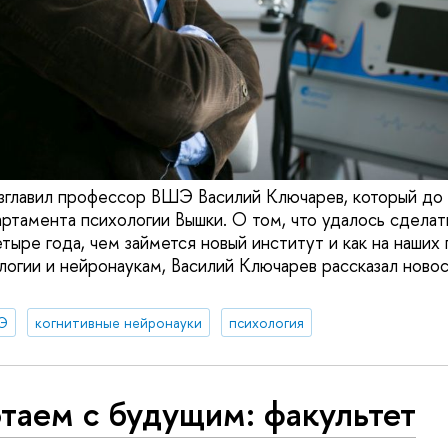
зглавил профессор ВШЭ Василий Ключарев, который до 
ртамента психологии Вышки. О том, что удалось сдела
тыре года, чем займется новый институт и как на наших 
логии и нейронаукам, Василий Ключарев рассказал ново
Э
когнитивные нейронауки
психология
таем с будущим: факультет