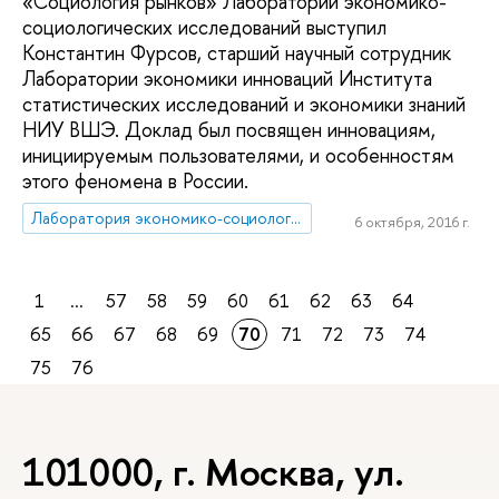
«Социология рынков» Лаборатории экономико-
социологических исследований выступил
Константин Фурсов, старший научный сотрудник
Лаборатории экономики инноваций Института
статистических исследований и экономики знаний
НИУ ВШЭ. Доклад был посвящен инновациям,
инициируемым пользователями, и особенностям
этого феномена в России.
Лаборатория экономико-социологических исследований
6 октября, 2016 г.
1
...
57
58
59
60
61
62
63
64
65
66
67
68
69
70
71
72
73
74
75
76
101000, г. Москва, ул.