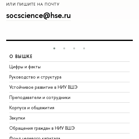
ИЛИ ПИШИТЕ НА ПОЧТУ
socscience@hse.ru
О ВЫШКЕ
Цифры и факты
Л
Руководство и структура
Д
Устойчивое развитие в НИУ ВШЭ
О
Преподаватели и сотрудники
П
Корпуса и общежития
В
Закупки
П
Обращения граждан в НИУ ВШЭ
А
Фонд целевого капитала
Д