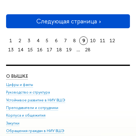
Следующая страница
1
2
3
4
5
6
7
8
9
10
11
12
13
14
15
16
17
18
19
...
28
О ВЫШКЕ
ОБ
Цифры и факты
Ли
Руководство и структура
Дов
Устойчивое развитие в НИУ ВШЭ
Ол
Преподаватели и сотрудники
При
Корпуса и общежития
Вы
Закупки
При
Обращения граждан в НИУ ВШЭ
Ас