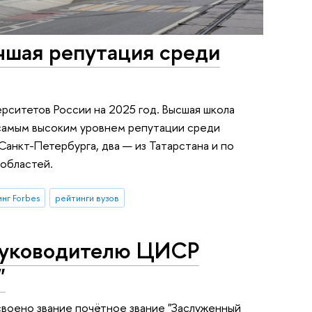
чшая репутация среди
ерситетов России на 2025 год. Высшая школа
 самым высоким уровнем репутации среди
Санкт-Петербурга, два — из Татарстана и по
областей.
нг Forbes
рейтинги вузов
 руководителю ЦИСР
"
исвоено звание почётное звание "Заслуженный