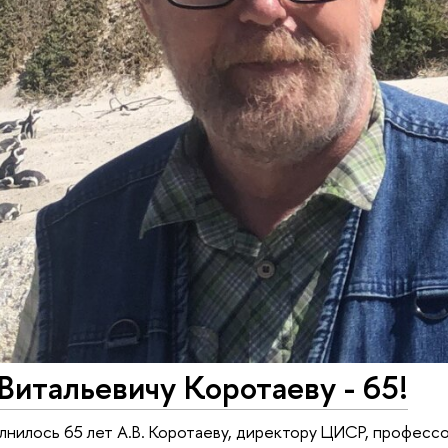
итальевичу Коротаеву - 65!
лнилось 65 лет А.В. Коротаеву, директору ЦИСР, профес