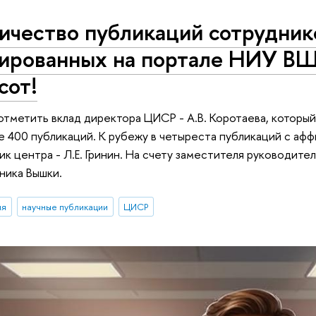
ичество публикаций сотрудник
ированных на портале НИУ ВШ
сот!
тметить вклад директора ЦИСР - А.В. Коротаева, который
 400 публикаций. К рубежу в четыреста публикаций с аф
к центра - Л.Е. Гринин. На счету заместителя руководител
ника Вышки.
ия
научные публикации
ЦИСР