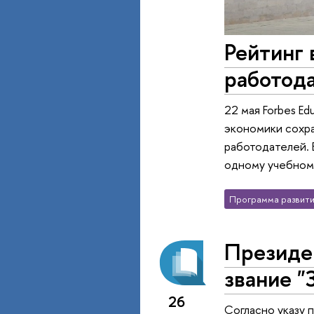
Рейтинг 
работод
22 мая Forbes E
экономики сохра
работодателей. 
одному учебном
Программа развити
Президе
звание "
26
Согласно указу 