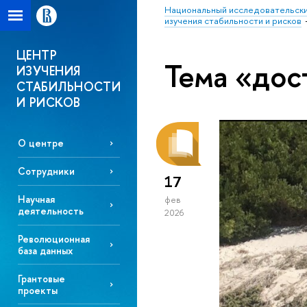
Национальный исследовательски
изучения стабильности и рисков
ЦЕНТР
Тема «до
ИЗУЧЕНИЯ
СТАБИЛЬНОСТИ
И РИСКОВ
О центре
Сотрудники
17
Научная
фев
деятельность
2026
Революционная
база данных
Грантовые
проекты