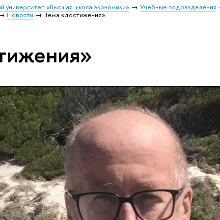
й университет «Высшая школа экономики»
Учебные подразделения
Новости
Тема «достижения»
стижения»