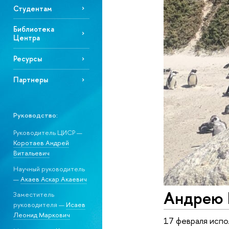
Студентам
Библиотека
Центра
Ресурсы
Партнеры
Руководство:
Руководитель ЦИСР —
Коротаев Андрей
Витальевич
Научный руководитель
—
Акаев Аскар Акаевич
Андрею В
Заместитель
руководителя —
Исаев
Леонид Маркович
17 февраля испо