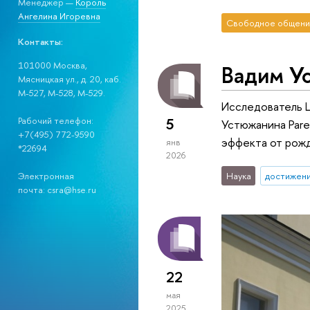
Менеджер —
Король
Ангелина Игоревна
Свободное общени
Контакты:
101000 Москва,
Вадим У
Мясницкая ул., д. 20, каб.
М-527, М-528, М-529.
Исследователь Ц
5
Рабочий телефон:
Устюжанина Paren
+7(495) 772-9590
эффекта от рожд
янв
*22694
2026
Наука
достижен
Электронная
почта: csra@hse.ru
22
мая
2025