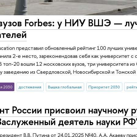
вузов Forbes: у НИУ ВШЭ — лу
ателей
ducation представил обновленный рейтинг 100 лучших унив
нила 2-е место, зарекомендовав себя как университет с
В топ-20 вошли 12 московских вузов, три университета из 
у заведению из Свердловской, Новосибирской и Томской 
я 2030
достижения
Вышка глобальная
Приоритет 2030
рейти
нт России присвоил научному
Заслуженный деятель науки РФ
президент В.В. Путина от 24.01.2025 №40, А.А. Акаеву пр