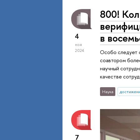
800! Кол
верифиц
в восемь
4
ноя
2024
Особо следует о
соавтором более
научный сотрудни
качестве сотруд
Наука
достижен
7