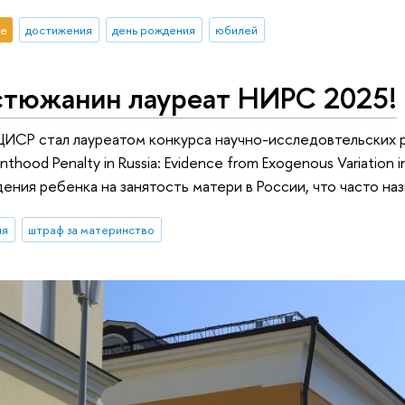
е
достижения
день рождения
юбилей
стюжанин лауреат НИРС 2025!
ИСР стал лауреатом конкурса научно-исследовтельских р
thood Penalty in Russia: Evidence from Exogenous Variation
ения ребенка на занятость матери в России, что часто на
ия
штраф за материнство