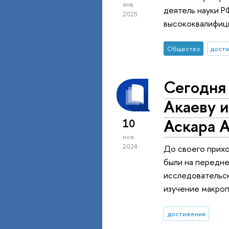
янв
деятель науки РФ
2025
высококвалифиц
Общество
дост
Сегодня
Акаеву и
Аскара А
10
ноя
2024
До своего прихо
были на передне
исследовательск
изучение макроп
достижения