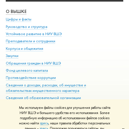
О ВЫШКЕ
ОБ
Цифры и факты
Ли
Руководство и структура
Дов
Устойчивое развитие в НИУ ВШЭ
Ол
Преподаватели и сотрудники
При
Корпуса и общежития
Вы
Закупки
При
Обращения граждан в НИУ ВШЭ
Ас
Фонд целевого капитала
До
Противодействие коррупции
Цен
Сведения о доходах, расходах, об имуществе и
Би
обязательствах имущественного характера
Об
Сведения об образовательной организации
Обр
Людям с ограниченными возможностями здоровья
Мы используем файлы cookies для улучшения работы сайта
Единая платежная страница
НИУ ВШЭ и большего удобства его использования. Более
подробную информацию об использовании файлов cookies
Работа в Вышке
можно найти
здесь
, наши правила обработки персональных
данных –
здесь
. Продолжая пользоваться сайтом, вы