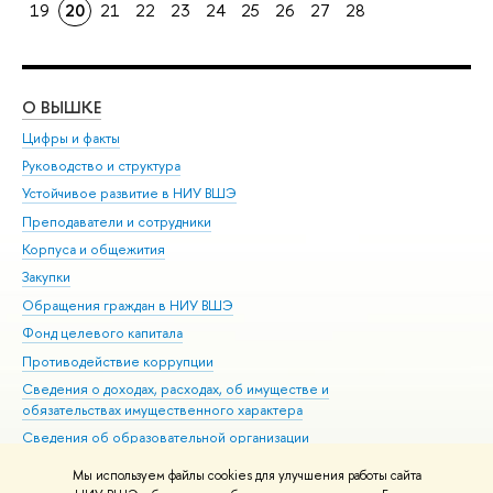
19
20
21
22
23
24
25
26
27
28
О ВЫШКЕ
ОБ
Цифры и факты
Ли
Руководство и структура
Дов
Устойчивое развитие в НИУ ВШЭ
Ол
Преподаватели и сотрудники
При
Корпуса и общежития
Вы
Закупки
При
Обращения граждан в НИУ ВШЭ
Ас
Фонд целевого капитала
До
Противодействие коррупции
Цен
Сведения о доходах, расходах, об имуществе и
Би
обязательствах имущественного характера
Об
Сведения об образовательной организации
Обр
Людям с ограниченными возможностями здоровья
Мы используем файлы cookies для улучшения работы сайта