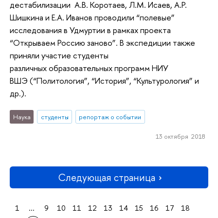
дестабилизации А.В. Коротаев, Л.М. Исаев, А.Р.
Шишкина и Е.А. Иванов проводили “полевые”
исследования в Удмуртии в рамках проекта
“Открываем Россию заново”. В экспедиции также
приняли участие студенты
различных образовательных программ НИУ
ВШЭ (“Политология”, “История”, “Культурология” и
др.).
Наука
студенты
репортаж о событии
13 октября 2018
Следующая страница
1
...
9
10
11
12
13
14
15
16
17
18