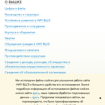
О ВЫШКЕ
ОБ
Цифры и факты
Ли
Руководство и структура
Дов
Устойчивое развитие в НИУ ВШЭ
Ол
Преподаватели и сотрудники
При
Корпуса и общежития
Вы
Закупки
При
Обращения граждан в НИУ ВШЭ
Ас
Фонд целевого капитала
До
Противодействие коррупции
Цен
Сведения о доходах, расходах, об имуществе и
Би
обязательствах имущественного характера
Об
Сведения об образовательной организации
Обр
Людям с ограниченными возможностями здоровья
Мы используем файлы cookies для улучшения работы сайта
Единая платежная страница
НИУ ВШЭ и большего удобства его использования. Более
подробную информацию об использовании файлов cookies
Работа в Вышке
можно найти
здесь
, наши правила обработки персональных
данных –
здесь
. Продолжая пользоваться сайтом, вы
✖
Редактору
подтверждаете, что были проинформированы об