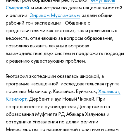
Омаровой
и министром по делам национальностей
и религии
Энриком Муслимовым
задали общий
рабочий тон экспедиции. Общение с
представителями как светских, так и религиозных
ведомств, отвечающих за вопросы образования,
позволило выявить лакуны в вопросах
взаимодействия двух систем и предложить подходы
к решению существующих проблем.
География экспедиции оказалась широкой, а
программа насыщенной: исследовательская группа
посетила Махачкалу, Каспийск, Буйнакск,
Хасавюрт,
Кизилюрт
, Дербент и аул Новый Чиркей. При
посредничестве руководителя Департамента
образования Муфтията РД Абакара Халунова и
сотрудника Управления по делам религии
Министерства по национальной политике и делам