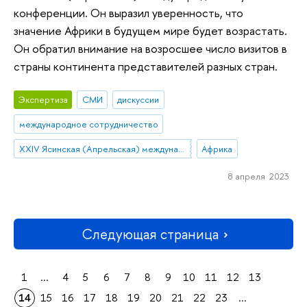
конференции. Он выразил уверенность, что
значение Африки в будущем мире будет возрастать.
Он обратил внимание на возросшее число визитов в
страны континента представителей разных стран.
Экспертиза
СМИ
дискуссии
международное сотрудничество
XXIV Ясинская (Апрельская) международная научная конференция по проблемам развития экономики и общества
Африка
8 апреля 2023
Следующая страница
1
...
4
5
6
7
8
9
10
11
12
13
14
15
16
17
18
19
20
21
22
23
...