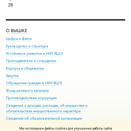
28
О ВЫШКЕ
ОБ
Цифры и факты
Ли
Руководство и структура
Дов
Устойчивое развитие в НИУ ВШЭ
Ол
Преподаватели и сотрудники
При
Корпуса и общежития
Вы
Закупки
При
Обращения граждан в НИУ ВШЭ
Ас
Фонд целевого капитала
До
Противодействие коррупции
Цен
Сведения о доходах, расходах, об имуществе и
Би
обязательствах имущественного характера
Об
Сведения об образовательной организации
Обр
Людям с ограниченными возможностями здоровья
Мы используем файлы cookies для улучшения работы сайта