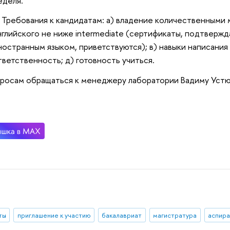
еделя.
Требования к кандидатам: а) владение количественными м
нглийского не ниже intermediate (сертификаты, подтверж
ностранным языком, приветствуются); в) навыки написания 
тветственность; д) готовность учиться.
росам обращаться к менеджеру лаборатории Вадиму Устю
ты
приглашение к участию
бакалавриат
магистратура
аспира