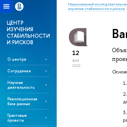
Национальный исследовательски
изучения стабильности и рисков
ЦЕНТР
Ва
ИЗУЧЕНИЯ
СТАБИЛЬНОСТИ
И РИСКОВ
Объя
12
прое
О центре
фев
2022
Сотрудники
Основ
Научная
деятельность
Революционная
д
база данных
Грантовые
р
проекты