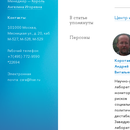
Менеджер —
Король
Ангелина Игоревна
Центр 
Контакты:
В статье
упомянуты
101000 Москва,
Мясницкая ул., д. 20, каб.
Персоны
М-527, М-528, М-529.
Рабочий телефон:
+7(495) 772-9590
Корота
*22694
Андрей
Виталье
Электронная
почта: csra@hse.ru
Научно-
лаборат
монитор
рисков
социаль
политич
дестаби
Заведую
лаборат