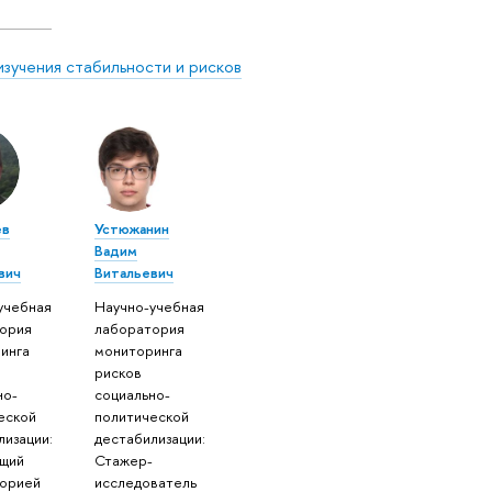
изучения стабильности и рисков
ев
Устюжанин
Вадим
вич
Витальевич
учебная
Научно-учебная
ория
лаборатория
инга
мониторинга
рисков
но-
социально-
еской
политической
лизации:
дестабилизации:
щий
Стажер-
орией
исследователь