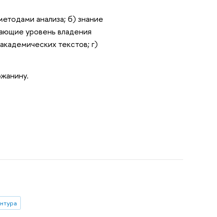
етодами анализа; б) знание
дающие уровень владения
академических текстов; г)
жанину.
нтура