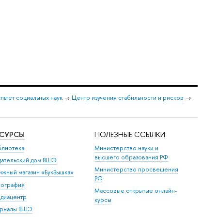
льтет социальных наук
→
Центр изучения стабильности и рисков
→
ЕСУРСЫ
ПОЛЕЗНЫЕ ССЫЛКИ
блиотека
Министерство науки и
высшего образования РФ
дательский дом ВШЭ
Министерство просвещения
ижный магазин «БукВышка»
РФ
пография
Массовые открытые онлайн-
диацентр
курсы
рналы ВШЭ