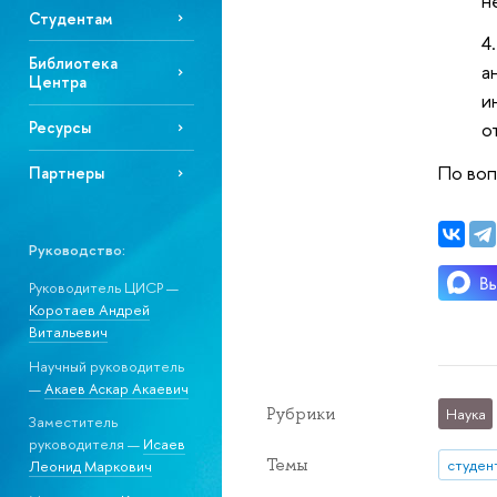
н
Студентам
Библиотека
а
Центра
и
о
Ресурсы
По воп
Партнеры
Руководство:
Руководитель ЦИСР —
Коротаев Андрей
Витальевич
Научный руководитель
—
Акаев Аскар Акаевич
Рубрики
Наука
Заместитель
руководителя —
Исаев
Темы
студен
Леонид Маркович