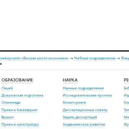
университет «Высшая школа экономики»
→
Учебные подразделения
→
Факу
и
ОБРАЗОВАНИЕ
НАУКА
Р
Лицей
Научные подразделения
Би
Довузовская подготовка
Исследовательские проекты
Из
Олимпиады
Мониторинги
Кн
Прием в бакалавриат
Диссертационные советы
Ти
Вышка+
Защиты диссертаций
Ме
Прием в магистратуру
Академическое развитие
Жу