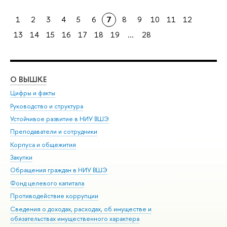
1
2
3
4
5
6
7
8
9
10
11
12
13
14
15
16
17
18
19
...
28
О ВЫШКЕ
ОБ
Цифры и факты
Ли
Руководство и структура
Дов
Устойчивое развитие в НИУ ВШЭ
Ол
Преподаватели и сотрудники
При
Корпуса и общежития
Вы
Закупки
При
Обращения граждан в НИУ ВШЭ
Ас
Фонд целевого капитала
До
Противодействие коррупции
Цен
Сведения о доходах, расходах, об имуществе и
Би
обязательствах имущественного характера
Об