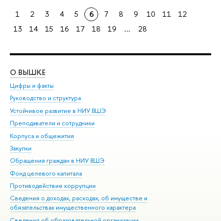
1
2
3
4
5
6
7
8
9
10
11
12
13
14
15
16
17
18
19
...
28
О ВЫШКЕ
ОБ
Цифры и факты
Ли
Руководство и структура
Дов
Устойчивое развитие в НИУ ВШЭ
Ол
Преподаватели и сотрудники
При
Корпуса и общежития
Вы
Закупки
При
Обращения граждан в НИУ ВШЭ
Ас
Фонд целевого капитала
До
Противодействие коррупции
Цен
Сведения о доходах, расходах, об имуществе и
Би
обязательствах имущественного характера
Об
Сведения об образовательной организации