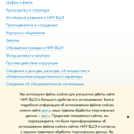
Цифры и факты
Ли
Руководство и структура
Дов
Устойчивое развитие в НИУ ВШЭ
Ол
Преподаватели и сотрудники
При
Корпуса и общежития
Вы
Закупки
При
Обращения граждан в НИУ ВШЭ
Ас
Фонд целевого капитала
До
Противодействие коррупции
Цен
Сведения о доходах, расходах, об имуществе и
Би
обязательствах имущественного характера
Об
Сведения об образовательной организации
Обр
Людям с ограниченными возможностями здоровья
Мы используем файлы cookies для улучшения работы сайта
Единая платежная страница
НИУ ВШЭ и большего удобства его использования. Более
подробную информацию об использовании файлов cookies
Работа в Вышке
можно найти
здесь
, наши правила обработки персональных
данных –
здесь
. Продолжая пользоваться сайтом, вы
✖
Редактору
подтверждаете, что были проинформированы об
© НИУ ВШЭ 1993–2026
Адреса и контакты
Условия использования
использовании файлов cookies сайтом НИУ ВШЭ и согласны
с нашими правилами обработки персональных данных. Вы
материалов
Политика конфиденциальности
Карта сайта