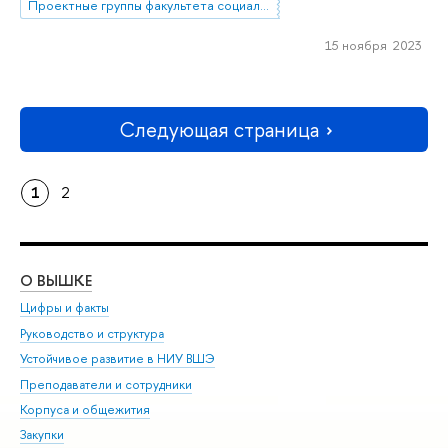
Проектные группы факультета социальных наук
15 ноября 2023
Следующая страница
1
2
О ВЫШКЕ
ОБ
Цифры и факты
Ли
Руководство и структура
Дов
Устойчивое развитие в НИУ ВШЭ
Ол
Преподаватели и сотрудники
При
Корпуса и общежития
Вы
Закупки
При