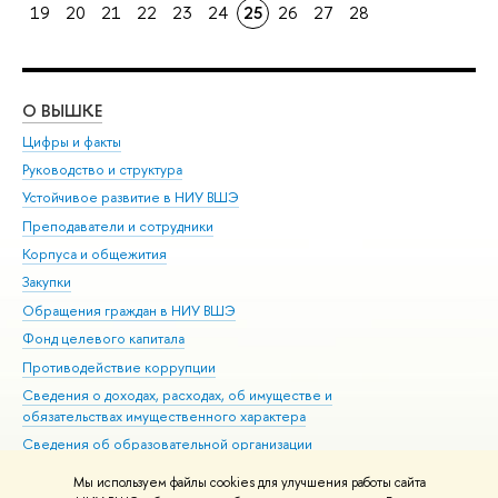
19
20
21
22
23
24
25
26
27
28
О ВЫШКЕ
ОБ
Цифры и факты
Ли
Руководство и структура
Дов
Устойчивое развитие в НИУ ВШЭ
Ол
Преподаватели и сотрудники
При
Корпуса и общежития
Вы
Закупки
При
Обращения граждан в НИУ ВШЭ
Ас
Фонд целевого капитала
До
Противодействие коррупции
Цен
Сведения о доходах, расходах, об имуществе и
Би
обязательствах имущественного характера
Об
Сведения об образовательной организации
Обр
Людям с ограниченными возможностями здоровья
Мы используем файлы cookies для улучшения работы сайта