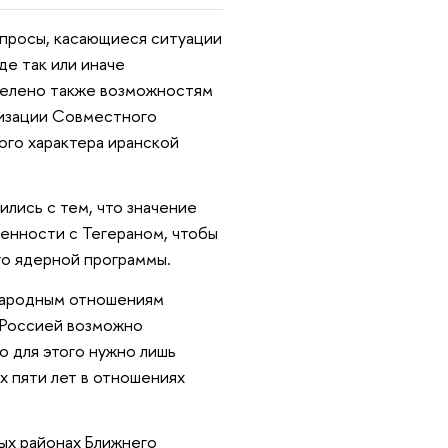
опросы, касающиеся ситуации
де так или иначе
делено также возможностям
лизации Совместного
го характера иранской
лись с тем, что значение
ренности с Тегераном, чтобы
го ядерной программы.
народным отношениям
 Россией возможно
о для этого нужно лишь
х пяти лет в отношениях
ных районах Ближнего