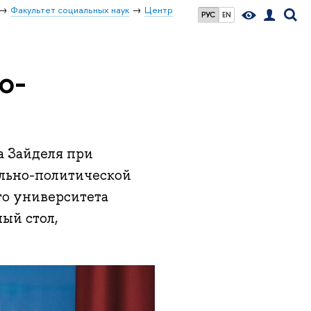
Факультет социальных наук
Центр
РУС
EN
о-
л
а Зайделя при
льно-политической
го университета
ый стол,