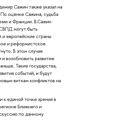
димир Сажин также указал на
 По оценке Сажина, судьба
ании и Франции. В.Сажин
 СВПД могут быть
А и европейские страны
ьное и реформистское
нуто. В этом случае
и и возобновить развитие
ньше. Такие государства,
азвития событий, и будут
новым виткам конфликтов на
 к единой точке зрения в
регионе Ближнего и
скуссию по данному