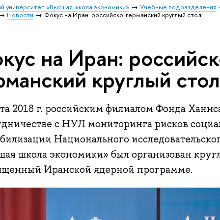
й университет «Высшая школа экономики»
Учебные подразделения
Новости
Фокус на Иран: российско-германский круглый стол
кус на Иран: российск
рманский круглый сто
рта 2018 г. российским филиалом Фонда Ханнс
удничестве с НУЛ мониторинга рисков социа
абилизации Национального исследовательско
шая школа экономики» был организован кругл
ященный Иранской ядерной программе.