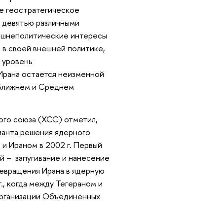
ое геостратегическое
с девятью различными
нешнеполитические интересы
и в своей внешней политике,
й уровень
Ирана остается неизменной
 Ближнем и Среднем
го союза (ХСС) отметил,
рианта решения ядерного
и Ираном в 2002 г. Первый
й – запугивание и нанесение
ревращения Ирана в ядерную
, когда между Тегераном и
Организации Объединенных