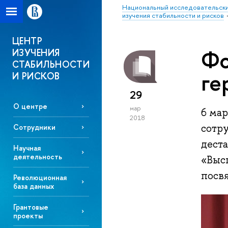
Национальный исследовательски
изучения стабильности и рисков
ЦЕНТР
Фо
ИЗУЧЕНИЯ
СТАБИЛЬНОСТИ
ге
И РИСКОВ
29
О центре
мар
6 ма
2018
сотр
Сотрудники
дест
Научная
деятельность
«Выс
посв
Революционная
база данных
Грантовые
проекты