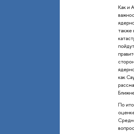
Как и 
важнос
ядерно
также 
катаст
пойдут
правит
сторон
ядерно
как Са
рассма
Ближн
По ито
оценке
Средне
вопрос