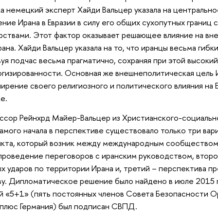
а немецкий эксперт Хайди Вальцер указала на центральн
ние Ирана в Евразии в силу его общих сухопутных границ 
рствами. Этот фактор оказывает решающее влияние на в
рана. Хайди Вальцер указала на то, что иранцы весьма гибк
уя подчас весьма прагматично, сохраняя при этой высоки
гизированности. Основная же внешнеполитическая цель 
ирение своего религиозного и политического влияния на
ке.
сор Рейнхрд Майер-Вальцер из Христианского-социально
самого начала в перспективе существовало только три ва
кта, который возник между международным сообществом 
проведение переговоров с иранским руководством, второ
х ударов по территории Ирана и, третий – перспектива п
у. Дипломатическое решение было найдено в июле 2015 г.
й «5+1» (пять постоянных членов Совета Безопасности 
плюс Германия) был подписан СВПД.