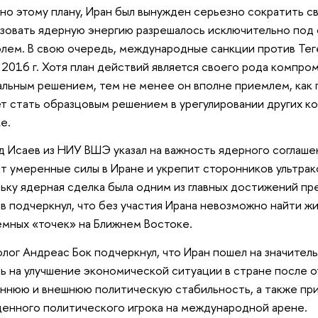
но этому плану, Иран был вынужден серьезно сократить с
зовать ядерную энергию разрешалось исключительно по
лем. В свою очередь, международные санкции против Тег
 2016 г. Хотя план действий является своего рода компро
льным решением, тем не менее он вполне приемлем, как 
т стать образцовым решением в урегулировании других к
е.
 Исаев из НИУ ВШЭ указал на важность ядерного соглашен
т умеренные силы в Иране и укрепит сторонников ультрак
ьку ядерная сделка была одним из главных достижений пр
в подчеркнул, что без участия Ирана невозможно найти 
мных «точек» на Ближнем Востоке.
лог Андреас Бок подчеркнул, что Иран пошел на значител
ь на улучшение экономической ситуации в стране после о
ннюю и внешнюю политическую стабильность, а также при
енного политического игрока на международной арене.