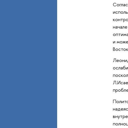
Соглас
исполь
контро
начале
оптима
и може
Восток
Леонид
ослаби
поскол
Л.Исае
пробле
Полито
надеяс
внутре
полноц