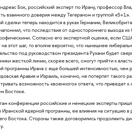
Андреас Бок, российский эксперт по Ирану, профессор Вла
ть взаимного доверия между Тегераном и группой «5+1».
й сделки теперь находится в руках Германии, Великобрит
напомнил, что последствия от одностороннего выхода из
рофическими. Согласно его экспертной оценке, если СШ
 на этот шаг, то вполне вероятно, что нынешнее либерал
ельство под руководством президента Рухани будет сверг
ники жесткой линии, скорее всего, смогут прийти к власт
й программы Ирана с еще большей интенсивностью, чем ра
удовская Аравия и Израиль, конечно, не потерпят такого р
тривать возможность «военного» ответа, что приведет к 
ем Востоке.
гам конференции российские и немецкие эксперты пришли
 Иранской ядерной программы, ее влияния на ситуацию в 
го Востока. Стороны также договорились продолжить ди
у.