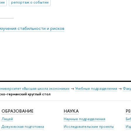
сии
репортаж о событии
изучения стабильности и рисков
университет «Высшая школа экономики»
→
Учебные подразделения
→
Факу
ско-германский круглый стол
ОБРАЗОВАНИЕ
НАУКА
Р
Лицей
Научные подразделения
Би
Довузовская подготовка
Исследовательские проекты
Из