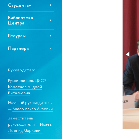
Студентам
Библиотека
Центра
Ресурсы
Партнеры
Руководство:
Руководитель ЦИСР —
Коротаев Андрей
Витальевич
Научный руководитель
—
Акаев Аскар Акаевич
Заместитель
руководителя —
Исаев
Леонид Маркович