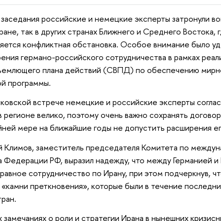
 заседания российские и немецкие эксперты затронули в
Иране, так в других странах Ближнего и Среднего Востока, г
яется конфликтная обстановка. Особое внимание было у
ения германо-российского сотрудничества в рамках реа
емлющего плана действий (СВПД) по обеспечению мирно
й программы.
ковской встрече немецкие и российские эксперты согласи
в регионе велико, поэтому очень важно сохранять догово
йней мере на ближайшие годы не допустить расширения е
 Климов, заместитель председателя Комитета по между
 Федерации РФ, выразил надежду, что между Германией и
равное сотрудничество по Ирану, при этом подчеркнув, чт
 «камни преткновения», которые были в течение последни
тран.
х замечаниях о роли и стратегии Ирана в нынешних кризис