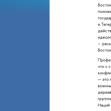
Восток
положе
госуда
и Теге
действ
идеоло
– расш
Восто
Профес
что с 
конфли
— это 
военны
держав
группо
Наций 