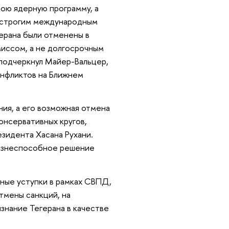
вою ядерную программу, а
д строгим международным
ерана были отменены в
миссом, а не долгосрочным
подчеркнул Майер-Вальцер,
онфликтов на Ближнем
ия, а его возможная отмена
онсервативных кругов,
езидента Хасана Рухани.
жизнеспособное решение
ьные уступки в рамках СВПД,
тмены санкций, на
знание Тегерана в качестве