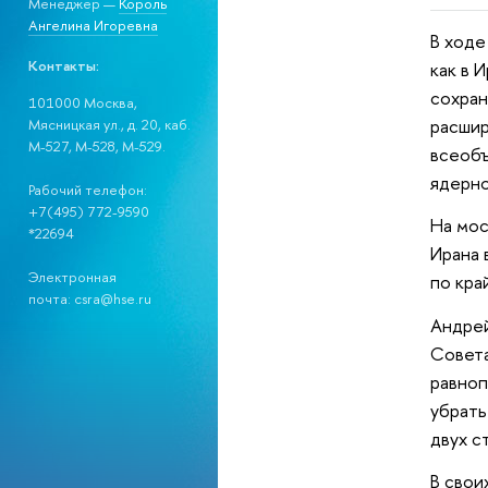
Менеджер —
Король
Ангелина Игоревна
В ходе
Контакты:
как в 
сохран
101000 Москва,
расшир
Мясницкая ул., д. 20, каб.
М-527, М-528, М-529.
всеобъ
ядерно
Рабочий телефон:
+7(495) 772-9590
На мос
*22694
Ирана 
Электронная
по кра
почта: csra@hse.ru
Андрей
Совета
равноп
убрать
двух с
В свои