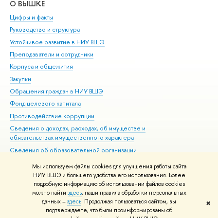
О ВЫШКЕ
ОБ
Цифры и факты
Ли
Руководство и структура
Дов
Устойчивое развитие в НИУ ВШЭ
Ол
Преподаватели и сотрудники
При
Корпуса и общежития
Вы
Закупки
При
Обращения граждан в НИУ ВШЭ
Ас
Фонд целевого капитала
До
Противодействие коррупции
Цен
Сведения о доходах, расходах, об имуществе и
Би
обязательствах имущественного характера
Об
Сведения об образовательной организации
Обр
Людям с ограниченными возможностями здоровья
Мы используем файлы cookies для улучшения работы сайта
Единая платежная страница
НИУ ВШЭ и большего удобства его использования. Более
подробную информацию об использовании файлов cookies
Работа в Вышке
можно найти
здесь
, наши правила обработки персональных
данных –
здесь
. Продолжая пользоваться сайтом, вы
✖
Редактору
подтверждаете, что были проинформированы об